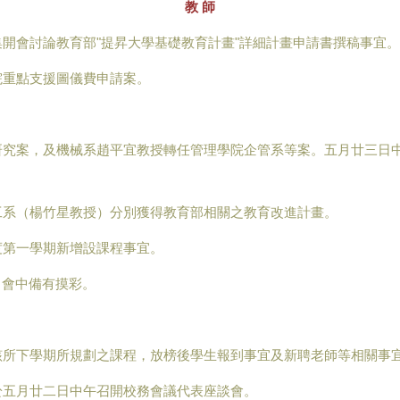
教 師
開會討論教育部"提昇大學基礎教育計畫"詳細計畫申請書撰稿事宜。
院重點支援圖儀費申請案。
研究案，及機械系趙平宜教授轉任管理學院企管系等案。五月廿三日
工系（楊竹星教授）分別獲得教育部相關之教育改進計畫。
度第一學期新增設課程事宜。
行，會中備有摸彩。
該所下學期所規劃之課程，放榜後學生報到事宜及新聘老師等相關事
於五月廿二日中午召開校務會議代表座談會。