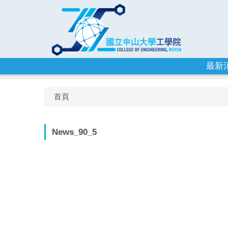
跳
到
主
要
內
容
最新
區
首頁
News_90_5