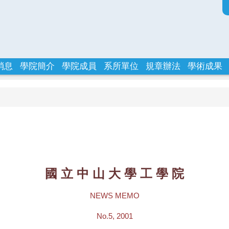
消息
學院簡介
學院成員
系所單位
規章辦法
學術成果
國 立 中 山 大 學 工 學 院
NEWS MEMO
No.5, 2001