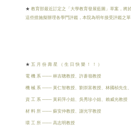
★
教育部最近訂定之「大學教育發展藍圖」草案，將於
這些措施擬辦理各學門評鑑，本院為明年接受評鑑之單
★
五 月 份 壽 星 （ 生 日 快 樂 ！ ！ ）
電 機 系 ─── 林吉聰教授、許蒼嶺教授
機 械 系 ─── 黃仁智教授、劉崇富教授、林國楨先生
資 工 系 ─── 黃莉萍小姐、吳秀珍小姐、賴威光教授
材 料 所 ─── 蘇安仲教授、謝光宇教授
環 工 所 ─── 高志明教授