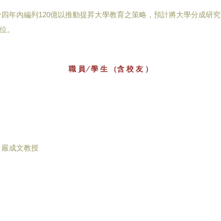
四年內編列120億以推動提昇大學教育之策略，預計將大學分成研
位。
職 員 ∕ 學 生 （含 校 友 ）
、嚴成文教授