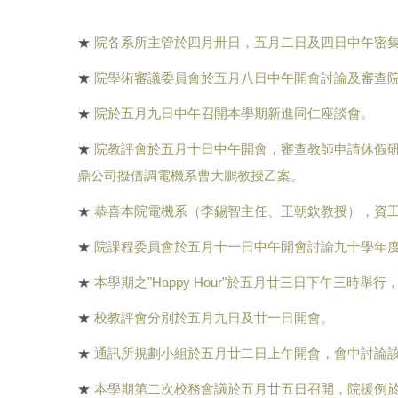
★
院各系所主管於四月卅日，五月二日及四日中午密集
★
院學術審議委員會於五月八日中午開會討論及審查
★
院於五月九日中午召開本學期新進同仁座談會。
★
院教評會於五月十日中午開會，審查教師申請休假
鼎公司擬借調電機系曹大鵬教授乙案。
★
恭喜本院電機系（李錫智主任、王朝欽教授），資
★
院課程委員會於五月十一日中午開會討論九十學年
★
本學期之"Happy Hour"於五月廿三日下午三時舉
★
校教評會分別於五月九日及廿一日開會。
★
通訊所規劃小組於五月廿二日上午開會，會中討論
★
本學期第二次校務會議於五月廿五日召開，院援例