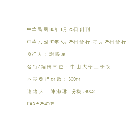
中華 民 國 86年 1月 25日 創 刊
中華 民 國 90年 5月 25日 發 行 (每 月 25日 發 行 )
發行 人 ： 謝 曉 星
發 行 ∕ 編 輯 單 位 ： 中 山 大 學 工 學 院
本 期 發 行 份 數 ： 300份
連 絡 人 ： 陳 淑 琳 分機 #4002
FAX:5254009