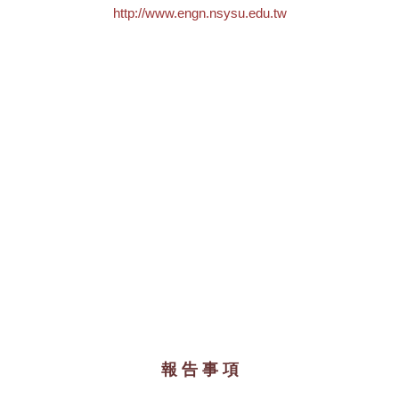
http://www.engn.nsysu.edu.tw
報 告 事 項