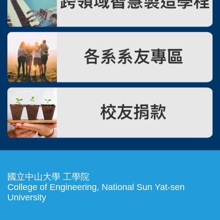
國立中山大學 工學院
College of Engineering, National Sun Yat-sen
University