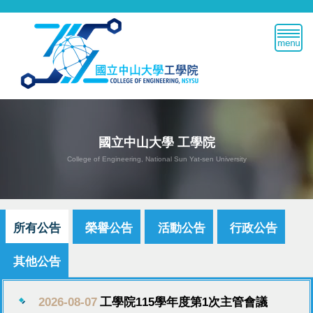
跳
到
主
要
內
容
區
國立中山大學 工學院
College of Engineering, National Sun Yat-sen University
所有公告
榮譽公告
活動公告
行政公告
其他公告
2026-08-07
工學院115學年度第1次主管會議