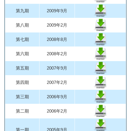
第九期
2009年9月
第八期
2009年2月
第七期
2008年8月
第六期
2008年2月
第五期
2007年9月
第四期
2007年2月
第三期
2006年9月
第二期
2006年2月
第一期
2005年9月