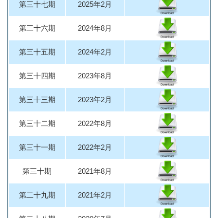
第三十七期
2025年2月
第三十六期
2024年8月
第三十五期
2024年2月
第三十四期
2023年8月
第三十三期
2023年2月
第三十二期
2022年8月
第三十一期
2022年2月
第三十期
2021年8月
第二十九期
2021年2月