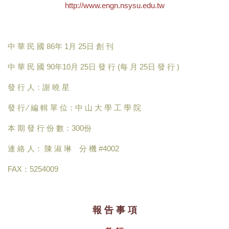
http://www.engn.nsysu.edu.tw
中 華 民 國 86年 1月 25日 創 刊
中 華 民 國 90年10月 25日 發 行 (每 月 25日 發 行 )
發 行 人：謝 曉 星
發 行 ∕ 編 輯 單 位：中 山 大 學 工 學 院
本 期 發 行 份 數：300份
連 絡 人： 陳 淑 琳 分 機 #4002
FAX：5254009
報 告 事 項