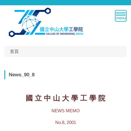
跳
到
主
要
內
容
區
首頁
News_90_8
國 立 中 山 大 學 工 學 院
NEWS MEMO
No.8, 2001