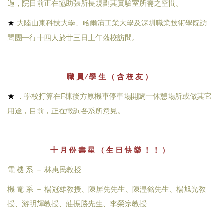
過，院目前正在協助張所長規劃其實驗室所需之空間。
★
大陸山東科技大學、哈爾濱工業大學及深圳職業技術學院訪
問團一行十四人於廿三日上午蒞校訪問。
職 員 ∕ 學 生 （ 含 校 友 ）
★
．學校打算在F棟後方原機車停車場開闢一休憩場所或做其它
用途，目前，正在徵詢各系所意見。
十 月 份 壽 星 （ 生 日 快 樂 ！ ！ ）
電 機 系 － 林惠民教授
機 電 系 － 楊冠雄教授、陳屏先先生、陳湟銘先生、楊旭光教
授、游明輝教授、莊振勝先生、李榮宗教授