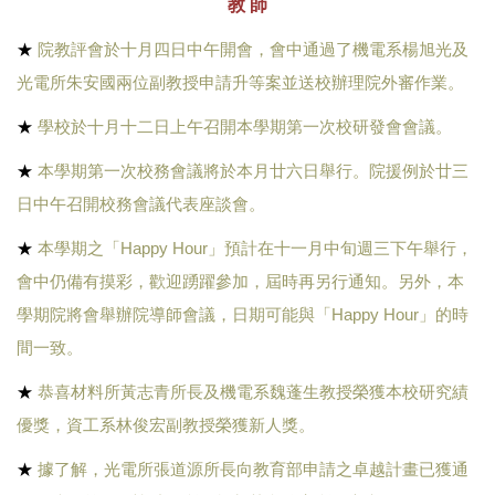
教 師
★
院教評會於十月四日中午開會，會中通過了機電系楊旭光及
光電所朱安國兩位副教授申請升等案並送校辦理院外審作業。
★
學校於十月十二日上午召開本學期第一次校研發會會議。
★
本學期第一次校務會議將於本月廿六日舉行。院援例於廿三
日中午召開校務會議代表座談會。
★
本學期之「Happy Hour」預計在十一月中旬週三下午舉行，
會中仍備有摸彩，歡迎踴躍參加，屆時再另行通知。另外，本
學期院將會舉辦院導師會議，日期可能與「Happy Hour」的時
間一致。
★
恭喜材料所黃志青所長及機電系魏蓬生教授榮獲本校研究績
優獎，資工系林俊宏副教授榮獲新人獎。
★
據了解，光電所張道源所長向教育部申請之卓越計畫已獲通