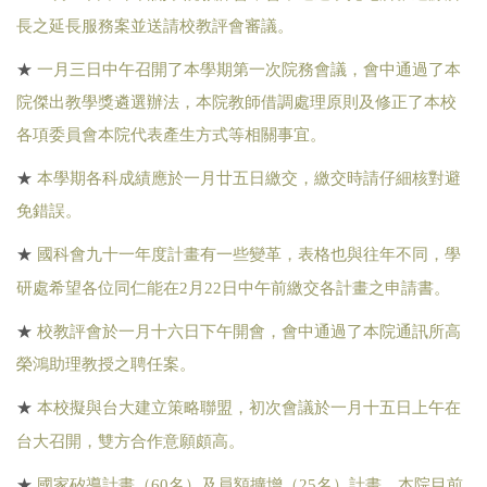
長之延長服務案並送請校教評會審議。
★
一月三日中午召開了本學期第一次院務會議，會中通過了本
院傑出教學獎遴選辦法，本院教師借調處理原則及修正了本校
各項委員會本院代表產生方式等相關事宜。
★
本學期各科成績應於一月廿五日繳交，繳交時請仔細核對避
免錯誤。
★
國科會九十一年度計畫有一些變革，表格也與往年不同，學
研處希望各位同仁能在
2
月
22
日中午前繳交各計畫之申請書。
★
校教評會於一月十六日下午開會，會中通過了本院通訊所高
榮鴻助理教授之聘任案。
★
本校擬與台大建立策略聯盟，初次會議於一月十五日上午在
台大召開，雙方合作意願頗高。
★
國家矽導計畫（
60
名）及員額擴增（
25
名）計畫，本院目前