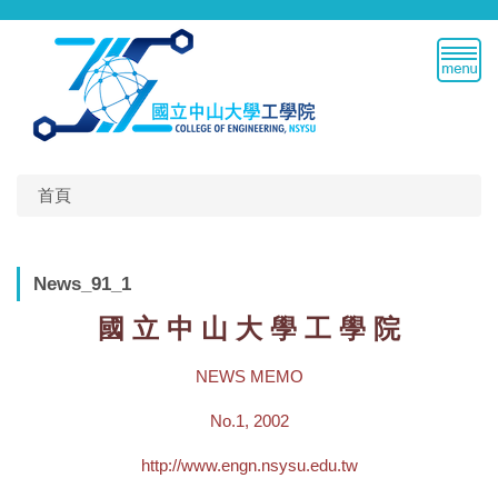
跳
到
主
要
內
容
區
首頁
News_91_1
國 立 中 山 大 學 工 學 院
NEWS MEMO
No.1, 2002
http://www.engn.nsysu.edu.tw