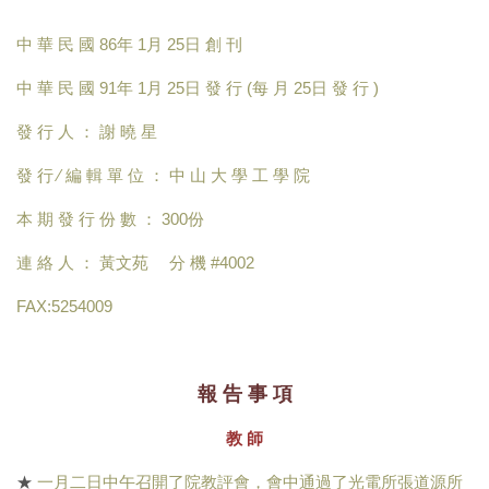
中 華 民 國 86年 1月 25日 創 刊
中 華 民 國 91年 1月 25日 發 行 (每 月 25日 發 行 )
發 行 人 ： 謝 曉 星
發 行 ∕ 編 輯 單 位 ： 中 山 大 學 工 學 院
本 期 發 行 份 數 ： 300份
連 絡 人 ： 黃文苑 分 機 #4002
FAX:5254009
報 告 事 項
教 師
★
一月二日中午召開了院教評會，會中通過了光電所張道源所