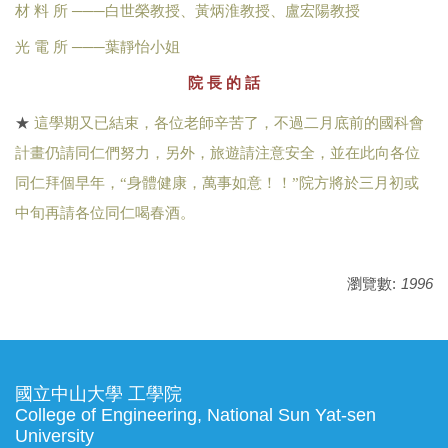
材 料 所 ───白世榮教授、黃炳淮教授、盧宏陽教授
光
電 所
───
葉靜怡小姐
院 長 的 話
★
這學期又已結束，各位老師辛苦了，不過二月底前的國科會
計畫仍請同仁們努力，另外，旅遊請注意安全，並在此向各位
同仁拜個早年，
“
身體健康，萬事如意！！
”
院方將於三月初或
中旬再請各位同仁喝春酒。
瀏覽數:
1996
國立中山大學 工學院
College of Engineering, National Sun Yat-sen
University