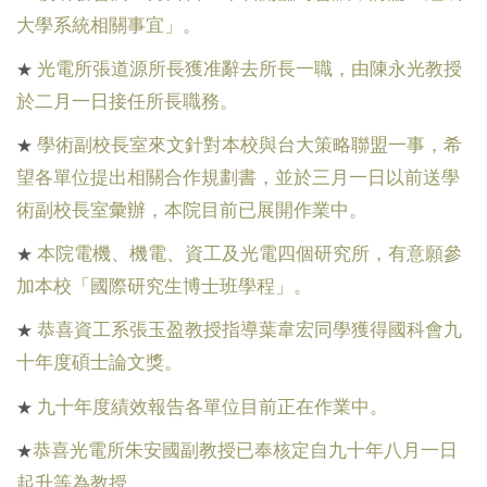
大學系統相關事宜」。
光電所張道源所長獲准辭去所長一職，由陳永光教授
★
於二月一日接任所長職務。
學術副校長室來文針對本校與台大策略聯盟一事，希
★
望各單位提出相關合作規劃書，並於三月一日以前送學
術副校長室彙辦，本院目前已展開作業中。
本院電機、機電、資工及光電四個研究所，有意願參
★
加本校「國際研究生博士班學程」。
恭喜資工系張玉盈教授指導葉韋宏同學獲得國科會九
★
十年度碩士論文獎。
九十年度績效報告各單位目前正在作業中。
★
恭喜光電所朱安國副教授已奉核定自九十年八月一日
★
起升等為教授。