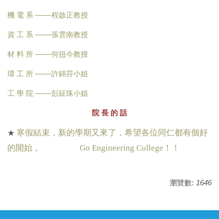
機 電 系 ───
程啟正教授
資 工 系 ───
張雲南教授
材 料 所 ───
何扭今教授
環 工 所
───
許錦芬小姐
工 學 院
───
彭姃珠小姐
院 長 的 話
寒假結束，新的學期又來了，希望各位同仁都有個好
★
的開始，
Go Engineering College
！！
瀏覽數:
1646