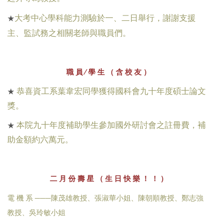
大考中心學科能力測驗於一、二日舉行，謝謝支援
★
主、監試務之相關老師與職員們。
職 員 ∕ 學 生 （ 含 校 友 ）
恭喜資工系葉韋宏同學獲得國科會九十年度碩士論文
★
獎。
本院九十年度補助學生參加國外研討會之註冊費，補
★
助金額約六萬元。
二 月 份 壽 星 （ 生 日 快 樂 ！ ！ ）
電
機 系
───
陳茂雄教授、張淑華小姐、陳朝順教授、鄭志強
教授、吳玲敏小姐