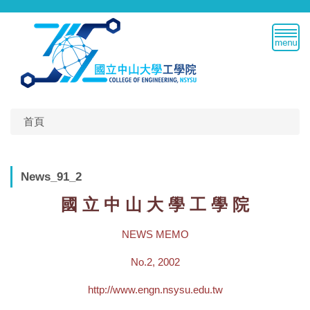
跳
到
主
要
內
容
區
首頁
News_91_2
國 立 中 山 大 學 工 學 院
NEWS MEMO
No.2, 2002
http://www.engn.nsysu.edu.tw