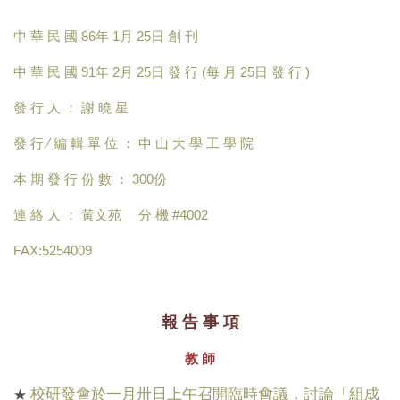
中 華 民 國 86年 1月 25日 創 刊
中 華 民 國 91年 2月 25日 發 行 (每 月 25日 發 行 )
發 行 人 ： 謝 曉 星
發 行 ∕ 編 輯 單 位 ： 中 山 大 學 工 學 院
本 期 發 行 份 數 ： 300份
連 絡 人 ： 黃文苑 分 機 #4002
FAX:5254009
報 告 事 項
教 師
校研發會於一月卅日上午召開臨時會議，討論「組成
★