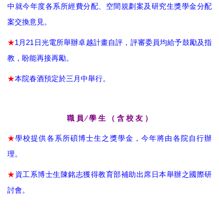
中就今年度各系所經費分配、空間規劃案及研究生獎學金分配
案交換意見。
★
1
月
21
日光電所舉辦卓越計畫自評，評審委員均給予鼓勵及指
教，盼能再接再勵。
★
本院春酒預定於三月中舉行。
職 員 ∕ 學 生 （ 含 校 友 ）
★
學校提供各系所碩博士生之獎學金，今年將由各院自行辦
理。
★
資工系博士生陳銘志獲得教育部補助出席日本舉辦之國際研
討會。