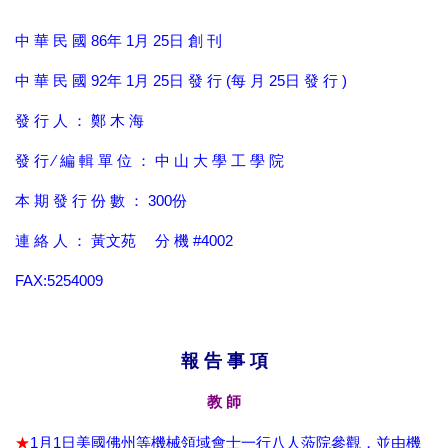
中 華 民 國 86年 1月 25日 創 刊
中 華 民 國 92年 1月 25日 發 行 (每 月 25日 發 行 )
發 行 人 ： 鄭 木 海
發 行 ∕ 編 輯 單 位 ： 中 山 大 學 工 學 院
本 期 發 行 份 數 ： 300份
連 絡 人 ： 黃文苑 分 機 #4002
FAX:5254009
報 告 事 項
教 師
★
1
月
1
日美國佛州等機械領域會士一行八人蒞院參觀，並由機