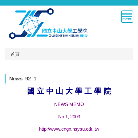
跳
到
主
要
內
容
區
首頁
News_92_1
國 立 中 山 大 學 工 學 院
NEWS MEMO
No.1, 2003
http://www.engn.nsysu.edu.tw