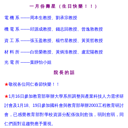
一 月 份 壽 星 （ 生 日 快 樂 ！ ！ ）
電 機 系 ───周本生教授、劉承宗教授
機 電 系 ───邱源成教授、錢志回教授、曾逸敦教授
資 工 系 ───張玉盈教授、楊竹星教授、黃英哲教授
材 料 所 ───白世榮教授、黃炳淮教授、盧宏陽教授
光 電 所 ───
葉靜怡小姐
院 長 的 話
★
敬祝各位同仁春節快樂！！
★
1
月
16
日參加教育部舉辦大學系所調整與產業科技人力需求研
討會及
1
月
18
、
19
日參加國科會與教育部舉辦
2003
工程教育研討
會，已感覺教育部對學校資源分配係強則愈強，弱則愈弱，同
仁們面對這趨勢應予重視。