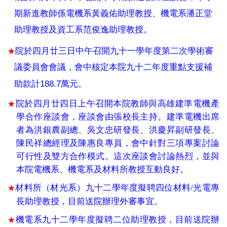
期新進教師係電機系黃義佑助理教授、機電系潘正堂
助理教授及資工系范俊逸助理教授。
院於四月廿三日中午召開九十一學年度第二次學術審
★
議委員會會議，會中核定本院九十二年度重點支援補
188.7
助款計
萬元。
院於四月廿四日上午召開本院教師與高雄建準電機產
★
學合作座談會，座談會由張校長主持。建準電機出席
者為洪銀農副總、吳文忠研發長、洪慶昇副研發長、
陳民祥總經理及陳惠良專員，會中針對三項專案討論
可行性及雙方合作模式。這次座談會討論熱烈，並與
本院電機系、機電系及材料所教授互動良好。
材料所（材光系）九十二學年度擬聘四位材料
/
光電專
★
長助理教授，目前送院辦理外審事宜。
機電系九十二學年度擬聘二位助理教授，目前送院辦
★