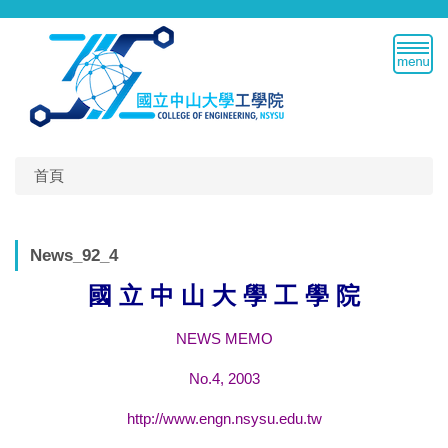
跳
到
主
要
內
容
區
首頁
News_92_4
國 立 中 山 大 學 工 學 院
NEWS MEMO
No.4, 2003
http://www.engn.nsysu.edu.tw