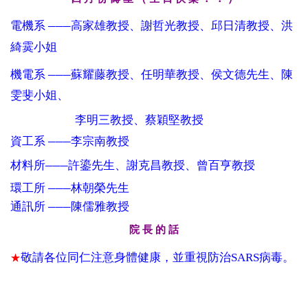
電機系
高家雄教授、謝哲光教授、邱日清教授、洪
───
綺霙小姐
機電系
蘇耀藤教授、任明華教授、侯文德先生、陳
───
雯斐小姐、
李明三教授、蔡穎堅教授
資工系
李宗南教授
───
材料所
許鎏先生、謝克昌教授、曾百亨教授
───
環工所
林朝榮先生
───
通訊所
陳儒雅教授
───
院 長 的 話
敬請各位同仁注意身體健康，並重視防治
SARS
病毒。
★