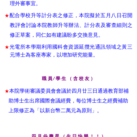
理外審事宜。
配合學校升等計分表之修正，本院擬於五月八日召開
★
教評會討論本院教師升等辦法、計分表及審查細則之
修正草案，同仁如有建議盼多交換意見。
光電所本學期利用國科會資源延攬光通訊領域之黃三
★
元博士為客座專家，以增加研究能量。
職 員 ∕ 學 生 （ 含 校 友 ）
本院學術審議委員會會議於四月廿三日通過教育部補
★
助博士生出席國際會議經費，每位博士生之經費補助
上限修正為「以新台幣二萬元為原則」。
四
月 份 壽 星 （ 生 日 快 樂 ！ ！ ）