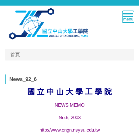
跳
到
主
要
內
容
區
首頁
News_92_6
國 立 中 山 大 學 工 學 院
NEWS MEMO
No.6, 2003
http://www.engn.nsysu.edu.tw