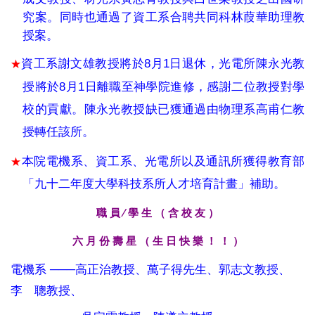
究案。同時也通過了資工系合聘共同科林葭華助理教
授案。
8
1
資工系謝文雄教授將於
月
日退休，光電所陳永光教
★
8
1
授將於
月
日離職至神學院進修，感謝二位教授對學
校的貢獻。陳永光教授缺已獲通過由物理系高甫仁教
授轉任該所。
本院電機系、資工系、光電所以及通訊所獲得教育部
★
「九十二年度大學科技系所人才培育計畫」補助。
職 員 ∕ 學 生 （ 含 校 友 ）
六 月 份 壽 星 （ 生 日 快 樂 ！ ！ ）
───
電機系
高正治教授、萬子得先生、郭志文教授、
李 聰教授、