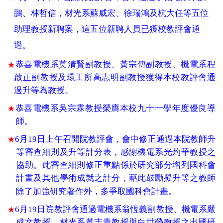
鵬、林哲信，材光系蘇威宏、徐瑞鴻及杭大任等五位
助理教授新聘案，這五位新聘人員已獲校教評會通
過。
恭喜電機系莫清賢副教授、黃宗傳副教授、機電系程
★
啟正副教授及環工所高志明副教授獲得本校教評會通
過升等為教授。
恭喜電機系吳宗霖教授榮膺本校九十一學年度優良導
★
師。
6
月
19
日上午召開院教評會，會中修正通過本院教師升
★
等審查細則及升等計分表，感謝機電系光灼華教授之
協助。此審查細則修正重點係於研究部分增列國科會
計畫及其他學術成就之計分，藉此鼓勵擬升等之教師
除了加強研究著作外，多爭取國科會計畫。
6
月
19
日院教評會通過電機系翁恆義副教授、機電系嚴
★
成文教授、材光系黃志青教授與白世榮教授之出國研