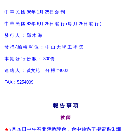
中 華 民 國 86年 1月 25日 創 刊
中 華 民 國 92年 6月 25日 發 行 (每 月 25日 發 行 )
發 行 人 ： 鄭 木 海
發 行 ∕ 編 輯 單 位 ： 中 山 大 學 工 學 院
本 期 發 行 份 數 ： 300份
連 絡 人 ： 黃文苑 分 機 #4002
FAX：5254009
報 告 事 項
教 師
5
月
29
日中午召開院教評會，會中通過了機電系朱訓
★