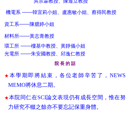
吳宗霖教授、陳遵立教授
───
機電系
韓宜莉小姐、盧惠敏小姐、蔡得民教授
───
資工系
陳臆婷小姐
───
材料所
黃志青教授
───
環工所
樓基中教授、黃靜儀小姐
───
光電所
朱安國教授、邱逸仁教授
院 長 的 話
本學期即將結束，各位老師辛苦了，
NEWS
★
MEMO
將休息二期。
本院同仁在
SCI
論文表現仍有成長空間，惟在努
★
力研究不輟之餘亦不要忘記保重身體。