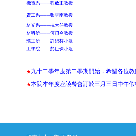
───
機電系
程啟正教授
───
資工系
張雲南教授
───
材
光系
杭大任教授
───
材料所
何扭今教授
───
環工所
許錦芬小姐
───
工學院
彭姃珠小姐
九十二學年度第二學期開始，希望各位教
★
本院本年度座談餐會訂於三月三日中午假
★