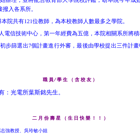
始辦理，並將配合教育部大學院校評鑑，盼本院今年成
接撥入各系所。
得本院共有121位教師，為本校教師人數最多之學院。
團法人電信技術中心，第一年經費為五億，本院相關系所將
，初步篩選出7個計畫進行外審，最後由學校提出三件計
職 員 ∕ 學 生 （ 含 校 友 ）
有：光電所葉斯銘先生。
月 份 壽 星 （ 生 日 快 樂 ！ ！ ）
二
鄭志強教授、吳玲敏小姐