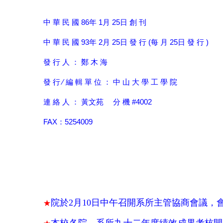
中 華 民 國 86年 1月 25日 創 刊
中 華 民 國 93年 2月 25日 發 行 (每 月 25日 發 行 )
發 行 人 ： 鄭 木 海
發 行 ∕ 編 輯 單 位 ： 中 山 大 學 工 學 院
連 絡 人 ： 黃文苑 分 機 #4002
FAX：5254009
院於
2月10日中午召開系所主管協商會議，
★