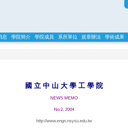
消息
學院簡介
學院成員
系所單位
規章辦法
學術成果
國 立 中 山 大 學 工 學 院
NEWS MEMO
No.2, 2004
http://www.engn.nsysu.edu.tw