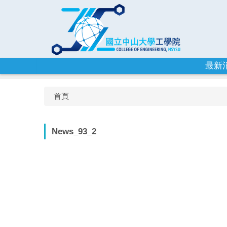
跳
到
主
要
內
容
最新
區
首頁
News_93_2