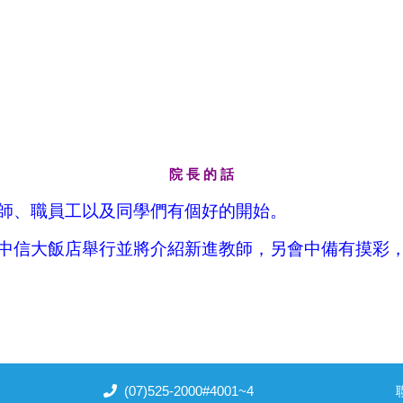
院 長 的 話
師、職員工以及同學們有個好的開始。
中信大飯店舉行並將介紹新進教師，另會中備有摸彩
(07)525-2000#4001~4
聯