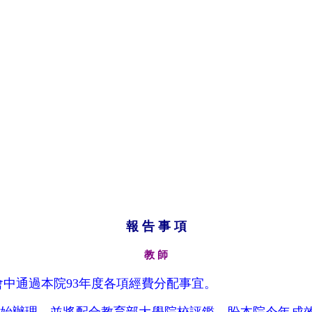
報 告 事 項
教 師
會中通過本院93年度各項經費分配事宜。