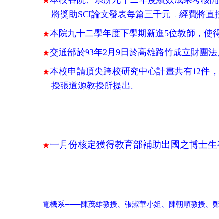
本校各院、系所九十二年度績效成果考核開
★
將獎助SCI論文發表每篇三千元，經費將直
本院九十二學年度下學期新進
5位教師，使
★
交通部於
93年2月9日於高雄路竹成立財
★
本校申請頂尖跨校研究中心計畫共有
12件
★
授張道源教授所提出。
一月份核定獲得教育部補助出國之博士生
★
───
電機系
陳茂雄教授、張淑華小姐、陳朝順教授、