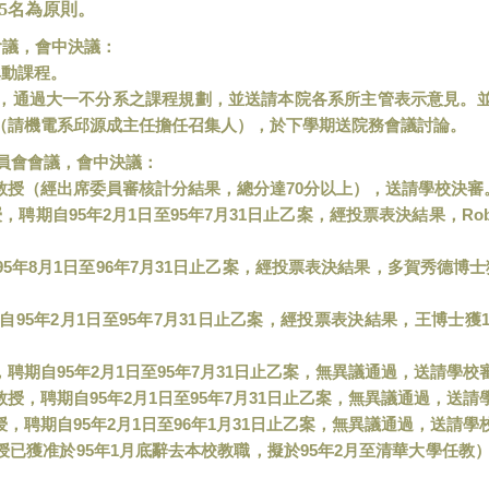
5
名為原則。
會議，會中決議：
異動課程。
，通過大一不分系之課程規劃，並送請本院各系所主管表示意見。
（請機電系邱源成主任擔任召集人），於下學期送院務會議討論。
員會會議，會中決議：
70
教授（經出席委員審核計分結果，總分達
分以上），送請學校決審
95
2
1
95
7
31
Rob
授，聘期自
年
月
日至
年
月
日止乙案，經投票表決結果，
95
8
1
96
7
31
年
月
日至
年
月
日止乙案，經投票表決結果，多賀秀德博士
95
2
1
95
7
31
自
年
月
日至
年
月
日止乙案，經投票表決結果，王博士獲
95
2
1
95
7
31
，聘期自
年
月
日至
年
月
日止乙案，無異議通過，送請學校
95
2
1
95
7
31
教授，聘期自
年
月
日至
年
月
日止乙案，無異議通過，送請
95
2
1
96
1
31
授，聘期自
年
月
日至
年
月
日止乙案，無異議通過，送請學
95
1
95
2
授已獲准於
年
月底辭去本校教職，擬於
年
月至清華大學任教