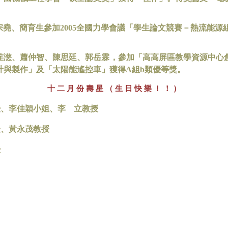
宗堯、簡育生參加
2005
全國力學會議「學生論文競賽－熱流能源
荏滺、蕭仲智、陳思廷、郭岳霖，參加「高高屏區教學資源中心
計與製作」及「太陽能遙控車」獲得
A
組
b
類優等獎。
十
月 份 壽 星 （ 生 日 快 樂 ！ ！ ）
二
授、李佳穎小姐、李 立教授
授、黃永茂教授
授