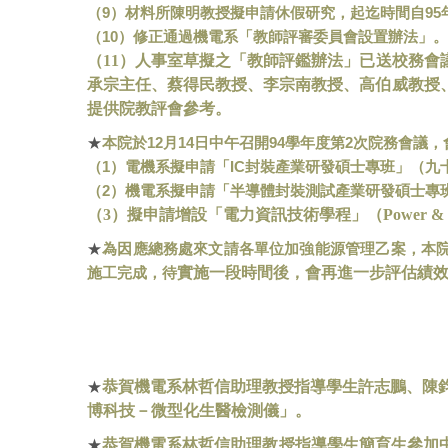
9
95
（
）材料所陳明教授擬申請休假研究，起迄時間自
10
（
）修正通過機電系「教師評審委員會設置辦法」。
（
11
）人事室草擬之「教師評鑑辦法」已送校務會
承宗主任、蔡得民教授、李宗南教授、高伯威教授
提供院教評會參考。
12
14
94
2
★
本院於
月
日中午召開
學年度第
次院務會議，
1
IC
（
）電機系擬申請「
封裝產業研發碩士專班」（九
2
（
）機電系擬申請「半導體封裝測試產業研發碩士專
（
3
）擬申請增設「電力資訊技術學程」（
Power & 
★
為因應總務處來文請各單位加強能源管理乙案，本
實施一段時間後，會再進一步評估績
施工完成，待
★
恭賀機電系林哲信助理教授指導學生許志鵬、陳
博科技－微型化生醫檢測儀」。
恭賀機電系林哲信助理教授指導學生簡育生參加
★