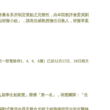
考量各系所制定要點之完整性，由本院教評會委員劉
點研擬小組」，請高伯威教授擔任召集人，研擬草案
1
4
6
8
12
17
18
另一部電梯停
、
、
、
層）已於
月
日、
日兩天
九屆學生創新獎」榮獲「第一名」，得獎團隊：「生
驅動式微混合器及整合光鉗之細胞操控平台於生醫檢