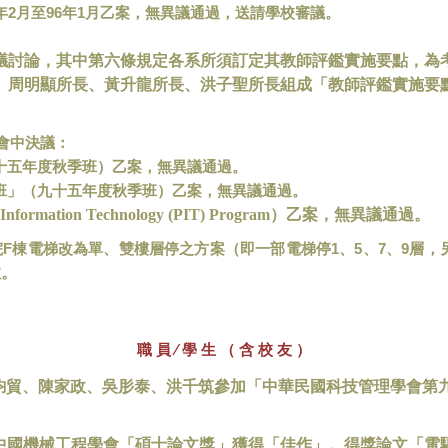
2
96
1
年
月至
年
月乙案，無異議通過，送請學校審議。
議討論，其中第六條規定各系所須訂定其教師評鑑實施要點，為
、周明顯所長、黃升龍所長、洪子聖所長組成「教師評鑑實施要
會中決議：
十五年度秋季班）乙案，無異議通過。
班」（九十五年度秋季班）乙案，無異議通過。
Information Technology (PIT) Program
）乙案，無異議通過。
F
1
5
7
9
院
棟電梯改為單、雙樓層停之方案（即一部電梯停
、
、
、
層，
效。
職 員 ∕ 學 生 （ 含 校 友 ）
鈞貿、陳家政、吳肜泰、洪千筑參加「中華民國科技管理學會第
中國機械工程學會「碩士論文獎」獲得「佳作」。得獎論文「電