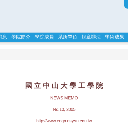
消息
學院簡介
學院成員
系所單位
規章辦法
學術成果
國 立 中 山 大 學 工 學 院
NEWS MEMO
No.10, 2005
http://www.engn.nsysu.edu.tw