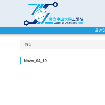
跳
到
主
要
內
容
最新
區
首頁
News_94_10