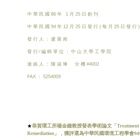
中 華 民 國 86 年 1 月 25 日 創 刊
中 華 民 國 94 年 12 月 25 日 發 行 ( 每 月 25 日 發 行 )
發 行 人 ： 盧 展 南
發 行 ∕ 編 輯 單 位 ： 中 山 大 學 工 學 院
連 絡 人 ： 陳 淑 琳 分 機 #4002
FAX ： 5254009
恭賀環工所楊金鐘教授發表學術論文「
Treatment 
★
Remediation
」，獲評選為中華民國環境工程學會
94