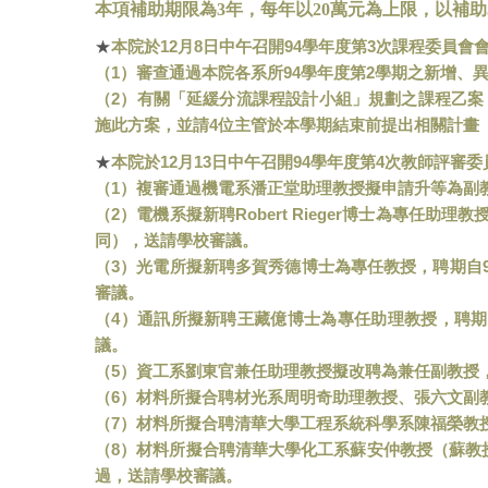
本項補助期限為
3
年，每年以
20
萬元為上限，以補助
12
8
94
3
★
本院於
月
日中午召開
學年度第
次課程委員會
1
94
2
（
）審查通過本院各系所
學年度第
學期之新增、
2
（
）有關「延緩分流課程設計小組」規劃之課程乙案
4
施此方案，並請
位主管於本學期結束前提出相關計畫
12
13
94
4
★
本院於
月
日中午召開
學年度第
次教師評審委
1
（
）複審通過機電系潘正堂助理教授擬申請升等為副
2
Robert Rieger
（
）電機系擬新聘
博士為專任助理教
同），送請學校審議。
3
（
）光電所擬新聘多賀秀德博士為專任教授，聘期自
審議。
4
（
）通訊所擬新聘王藏億博士為專任助理教授，聘期
議。
5
（
）資工系劉東官兼任助理教授擬改聘為兼任副教授
6
（
）材料所擬合聘材光系周明奇助理教授、張六文副
7
（
）材料所擬合聘清華大學工程系統科學系陳福榮教
8
（
）材料所擬合聘清華大學化工系蘇安仲教授（蘇教
過，送請學校審議。