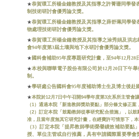
恭賀環工所楊金鐘教授及其指導之許菁珊同學發
★
制技術研討會優秀論文獎。
恭賀環工所楊金鐘教授及其指導之薛舒珮同學發
★
物處理技術研討會優秀論文獎。
恭賀環工所楊金鐘教授及其指導之涂秀娟及洪志
★
會
94
年度第
3
屆土壤與地下水研討會優秀論文獎。
國科會補助
95
年度專題研究計畫，至
94
年
12
月
28
★
本校與聯華電子股份有限公司於
12
月
20
日下午舉
★
制。
學研處公告國科會
95
年度補助博士生及博士後赴
★
12
7
94
3
★
本院於
月
日中午召開
學年度第
次系所主管會
1
（
）通過本院「新進教師獎助要點」部分條文修正案
2
（
）訂定本院「鼓勵教師從事研究配合措施」，以鼓
准，且當年度無其它研究計畫，在經費許可情形下，本
（
3
）訂定本院「提昇教師學術榮譽績效補助要點
授、單位主管或自行推薦，具有申請國際重要學會