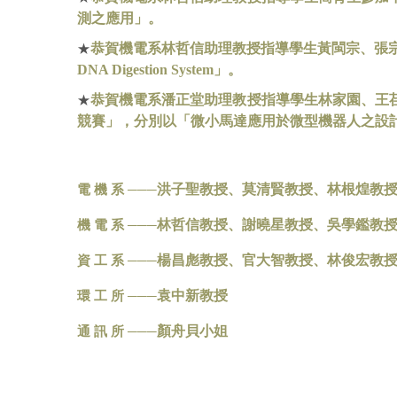
測之應用」。
恭賀機電系林哲信助理教授指導學生黃閩宗、張
★
DNA Digestion System
」。
恭賀機電系潘正堂助理教授指導學生林家園、王
★
競賽」，分別以「微小馬達應用於微型機器人之設
洪子聖教授、莫清賢教授、林根煌教
電 機 系 ───
林哲信教授、謝曉星教授、吳學鑑教
機 電 系
───
楊昌彪教授、官大智教授、林俊宏教
資 工 系
───
袁中新教授
環 工 所
───
顏舟貝小姐
通 訊 所
───