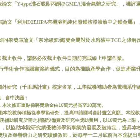
表論文「
Y-type
沸石吸附丙酮
/PGMEA
混合氣體之研究」，獲評
表論文「利用
D2EHPA
有機溶劑純化廢鎂渣浸漬液中之鎂金屬」
雄同學發表論文「奈米級鈀
/
鐵雙金屬對於水溶液中
TCE
之降解
日截止收件，請務必依截止收件日期前完成線上申請作業。
行學術合作協議書簽約儀式，目的為推動產學合作，促進產業
國外研究（千里馬計畫）核定名單，工學院獲補助者為電機系李
議，會中決議：
10
20
，本次修正重點係將獎助金由
萬元提高至
萬元。
勵本院教師積極從事學術研究，提高申請國科會計畫之意願。本院教
10
院補助研究所需之相關設備費及研究生獎助費用，以
萬元為上限
」，以協助本院研究績優教師學術事業的發展及被肯定，提昇本
獎項及榮譽潛力之研究績優教師，於每年十二月底前向本院提出