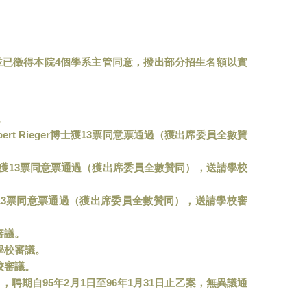
4
並已徵得本院
個學系主管同意，撥出部分招生名額以實
。
ert Rieger
13
博士獲
票同意票通過（獲出席委員全數贊
13
獲
票同意票通過（獲出席委員全數贊同），送請學校
13
票同意票通過（獲出席委員全數贊同），送請學校審
審議。
學校審議。
校審議。
95
2
1
96
1
31
），聘期自
年
月
日至
年
月
日止乙案，無異議通