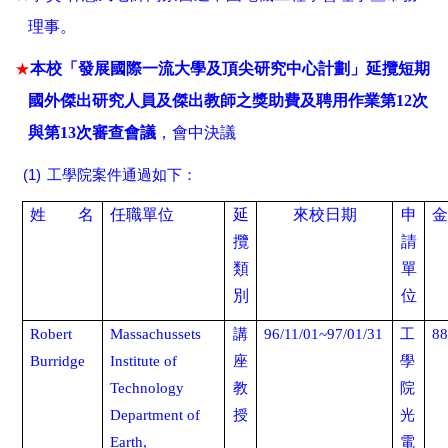
理事。
★
本校「發展國際一流大學及頂尖研究中心計劃」延攬短期
國外傑出研究人員及傑出教師之獎助費及聘用作業第
12
次
與第
13
次審查會議
，會中決議
(1)
工學院案件通過如下：
姓
名
任職單位
延
來校日期
申
攬
請
類
單
別
位
Robert
Massachussets
講
96/11/01~97/01/31
工
88
Burridge
Institute of
座
學
Technology
教
院
Department of
授
光
Earth,
電