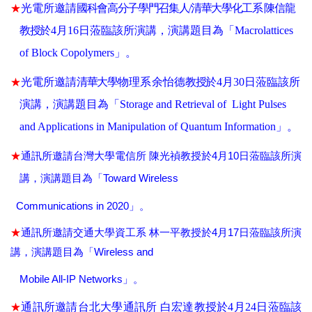
★
光電所邀請
國科會高分子學門召集人
/
清華大學化工系
陳信龍
教授
於
4
月
16
日
蒞臨該所演講，演講題目為「
Macrolattices
of Block Copolymers
」。
★
光電所邀請
清華大學
物理
系
余怡德
教授
於
4
月
30
日
蒞臨該所
演講，演講題目為「
Storage and Retrieval of Light Pulses
and Applications in Manipulation of Quantum Information
」。
★
4
10
通訊所邀請台灣大學電信所
陳光禎教授於
月
日
蒞臨該所演
Toward Wireless
講，演講題目為
「
Communications in 2020
」
。
★
4
17
通訊所邀請交通大學資工系
林一平教授於
月
日
蒞臨該所演
Wireless and
講，演講題目為
「
Mobile All-IP Networks
」
。
★
通訊所邀請台北大學通訊所
白宏達教授於
4
月
24
日
蒞臨該