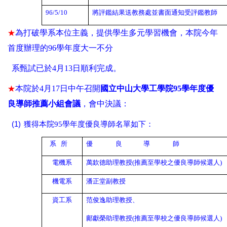
96/5/10
將評鑑結果送教務處並書面通知受評鑑教師
★
為打破學系本位主義，提供學生多元學習機會，本院今年
首度辦理的
96
學年度大一不分
系甄試已
於
4
月
13
日順利完成。
★
本院於
4
月
17
日中午召開
國立中山大學工學院
95
學年度優
良導師推薦小組會議
，會中決議：
(1)
獲得本院
95
學年度優良導師名單如下：
系
所
優
良
導
師
電機系
萬欽德助理教授
(
推薦至學校之優良導師候選人
)
機電系
潘正堂副教授
資工系
范俊逸助理教授、
鄺獻榮助理教授
(
推薦至學校之優良導師候選人
)