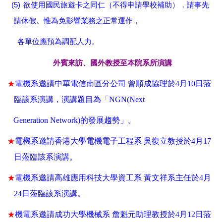
(5)
欲使用國民旅遊卡之同仁（不得申請學校補助），請事先
請休假。惟為免影響業務之正常運作，
各單位應預為調配人力。
外賓來訪、國外教授至本院系所演講
★
電機系邀請
中華電信南區分公司 曾順成協理
於
4
月
10
日
蒞
臨該系演講，演講題目為「
NGN(Next
Generation Network)
的發展趨勢」
。
★
電機系邀請
香港大學電機電子工程系 吳復立
教授於
4
月
17
日
蒞臨該系演講
。
★
電機系邀請
高雄應用科技大學資工系
黃文祥系主任
於
4
月
24
日
蒞臨該系演講
。
★
機電系邀請成功大學機械系
詹魁元助理教授於
4
月
12
日
蒞