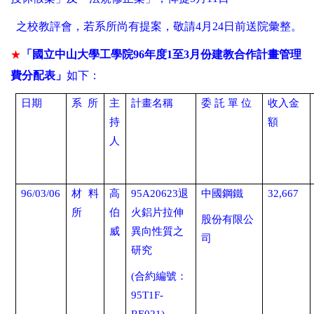
之校教評會，若系所尚有提案，敬請
4
月
24
日前送院彙整。
★
「國立中山大學工學院
96年度1至3月份建教合作計畫管理
費分配表」
如下：
日期
系
所
主
計畫名稱
委
託
單
位
收入金
持
額
人
96/03/06
材料
高
95A20623
退
中國鋼鐵
32,667
所
伯
火鋁片拉伸
股份有限公
威
異向性質之
司
研究
(
合約編號：
95T1F-