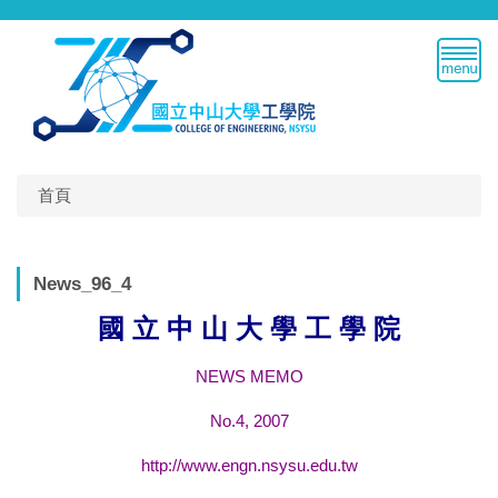
跳
到
主
要
內
容
區
首頁
News_96_4
國 立 中 山 大 學 工 學 院
NEWS MEMO
No.4, 2007
http://www.engn.nsysu.edu.tw