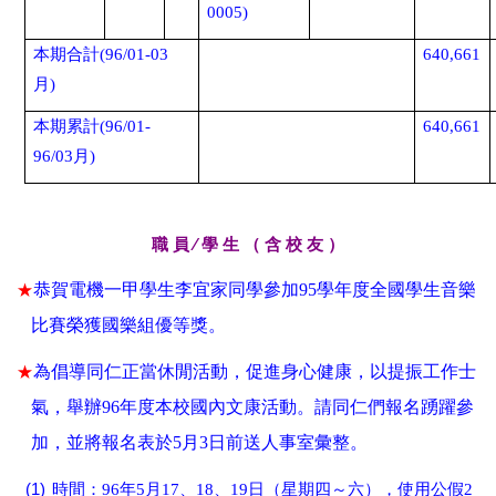
0005)
本期合計
(
96/01-03
640,661
月
)
本期累計
(
96/01-
640,661
96/03
月
)
職 員 ∕ 學 生 （ 含 校 友 ）
★
恭賀電機一甲學生李宜家同學參加
95學年度全國學生音樂
比賽榮獲國樂組優等獎
。
★
為倡導同仁正當休閒活動，促進身心健康，以提振工作士
氣，舉辦
9
6年度本校國內文康活動
。請同仁們報名踴躍參
加
，並將報名表於
5月3日前送人事室彙整
。
(
1)
時間：
96年5月17、18、19日（星期四～六），使用公假2