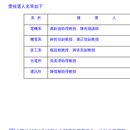
獎候選人名單如下
系
所
獲
獎
人
電機系
萬欽德助理教授、陳有德講師
機電系
林哲信副教授、潘正堂副教授
資工系
楊昌彪教授、蔣依吾副教授
光電所
張美濙助理教授
通訊所
陳儒雅助理教授