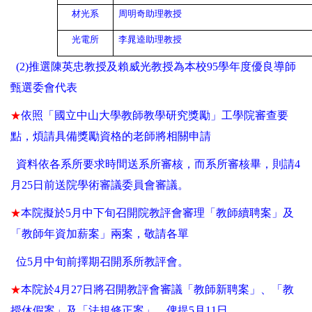
材光系
周明奇助理教授
光電所
李晁逵助理教授
(2)推選陳英忠教授及賴威光教授為本校
95
學年度優良導師
甄選委會代表
★
依照
「國立中山大學教師教學研究獎勵」工學院審查要
點，煩請具備獎勵資格的老師將相關申請
資料
依各系所要求時間送系所審核，而系所審核畢，則請
4
月
25
日
前送院
學術審議委員會審議
。
★
本院擬於
5月中下旬召開院教評會審理「教師續聘案」及
「教師年資加薪案」兩案，敬請各單
位
5月中旬前擇期召開系所教評會。
★
本院於
4
月
27
日將召開教評會審議「教師新聘案」、「教
授休假案」及「法規修正案」，俾提
5
月
11
日