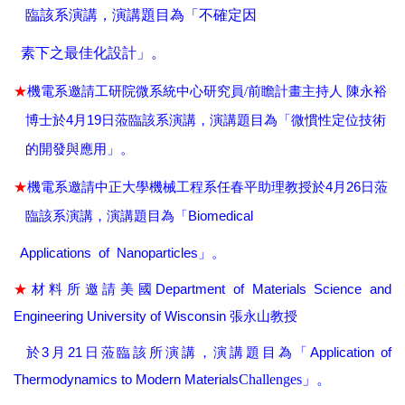
臨該系演講，演講題目為「
不確定因
素下之最佳化設計
」
。
★
機電系邀請工研院微系統中心研究員
/前瞻計畫主持人 陳永裕
4
19
博士
於
月
日
蒞臨該系演講，演講題目為
「
微慣性定位技術
的開發與應用
」
。
★
4
26
機電系邀請中正大學機械工程系任春平助理教授於
月
日
蒞
Biomedical
臨該系演講，演講題目為
「
Applications of Nanoparticles
」
。
★
Department of Materials Science and
材料所
邀請
美國
Engineering University of Wisconsin
張永山教授
3
21
Application of
於
月
日蒞臨該所演講，演講題目為「
Thermodynamics to Modern Materials
Challenges
」。