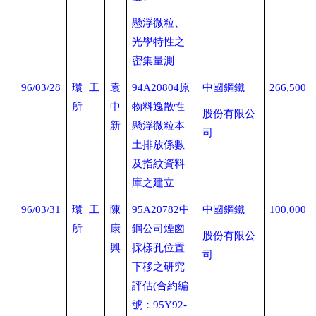
懸浮微粒、
光學特性之
密集量測
96/03/28
環工
袁
94A20804
原
中國鋼鐵
266,500
所
中
物料逸散性
股份有限公
新
懸浮微粒本
司
土排放係數
及指紋資料
庫之建立
96/03/31
環工
陳
95A20782
中
中國鋼鐵
100,000
所
康
鋼公司煙囪
股份有限公
興
採樣孔位置
司
下移之研究
評估
(
合約編
號：
95Y92-