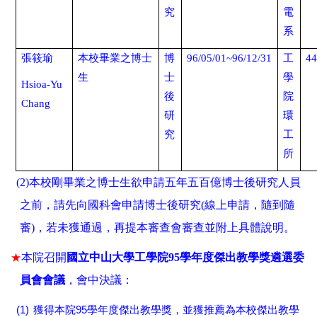
究
電
系
張筱瑜
本校畢業之博士
博
96/05/01~96/12/31
工
44
生
士
學
Hsioa-Yu
後
院
Chang
研
環
究
工
所
(2)本校剛畢業之博士生欲申請五年五百億博士後研究人員
之前，請先向國科會申請博士後研究
(線上申請，隨到隨
審)，
若未獲通過，再提本審查會審查並附上具體說明。
★
本院召開
國立中山大學工學院
95學年度傑出教學獎遴選委
員會會議
，會中決議：
(1)
95
獲得本院
學年度傑出教學獎，並獲推薦為本校傑出教學