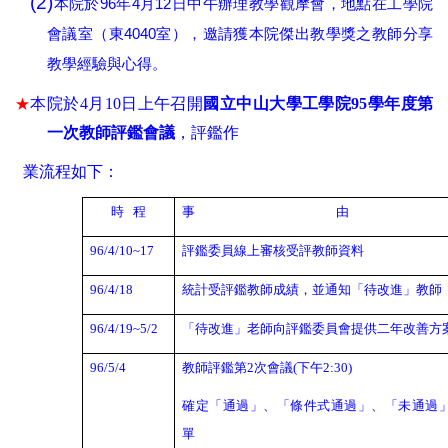
(2)
96
4
12
本院於
年
月
日中午辦理教學觀摩會，地點在工學院
4040
會議室（東
室），邀請獲本院傑出教學獎之教師分享
教學經驗與心得。
★
本院於
4
月
10
日上午召開
國立中山大學工學院
95
學年度第
一次教師評鑑會議
，評鑑作
業流程如下：
時
程
事
由
96/4/10~17
評鑑委員線上審核受評教師資料
96/4/18
統計受評鑑教師成績，並通知「待改進」教師
96/4/19~5/2
「待改進」老師向評鑑委員會提供二年改善方
96/5/4
教師評鑑第
2
次會議
(
下午
2:30)
確定「通過」、「條件式通過」、「未通過
單