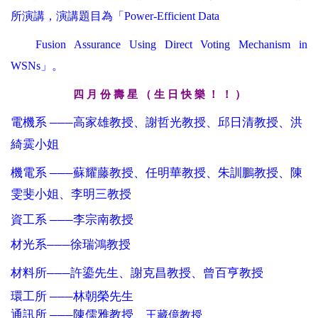
所演講，演講題目為「
Power-Efficient Data
Fusion Assurance Using Direct Voting Mechanism in
WSNs
」
。
四
月 份 壽 星 （ 生 日 快 樂 ！ ！ ）
電機系
高家雄教授、謝哲光教授、邱日清教授、洪
───
綺霙小姐
機電系
蘇耀藤教授、任明華教授、朱訓鵬教授、陳
───
雯斐小姐、李明三教授
資工系
李宗南教授
───
材光系
徐瑞鴻教授
───
材料所
許鎏先生、謝克昌教授、曾百亨教授
───
環工所
林朝榮先生
───
通訊所
陳儒雅教授
、
───
王藏億教授