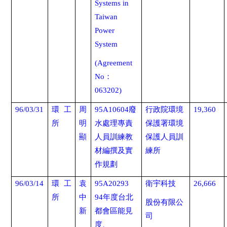
Systems in
Taiwan
Power
System
(Agreement
No
：
063202)
96/03/31
環工
周
95A10604
廢
行政院環境
19,360
所
明
水處理專責
保護署環境
顯
人員訓練教
保護人員訓
材編撰及實
練所
作規劃
96/03/14
環工
袁
95A20293
衛宇科技
26,666
所
中
94
年度台北
股份有限公
新
都會區能見
司
度、