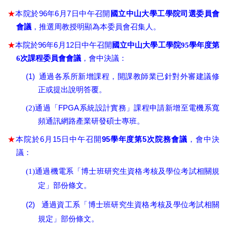
★
96
6
7
本院於
年
月
日中午召開
國立中山大學工學院司選委員會
會議
，推選周教授明顯為本委員會
召集人。
★
96
6
12
本院於
年
月
日中午召開
國立中山大學工學院
95學年度第
6次課程委員會會議
，
會中決議：
(1)
通過各系所新增課程，開課教師業已針對外審建議修
正或提出說明答覆。
FPGA
(2)
通過「
系統設計實務」課程申請新增至電機系寬
頻通訊網路產業研發碩士專班。
★
6
15
95
5
本院於
月
日中午召開
學年度第
次院務會議
，會中決
議：
(1)
通過機電系「博士班研究生資格考核及學位考試相關規
定」部份條文。
(2)
通過資工系「博士班研究生資格考核及學位考試相關
規定」部份條文。