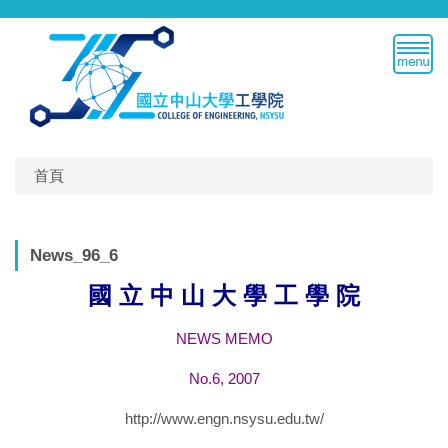
跳
到
主
要
內
容
區
首頁
News_96_6
國 立 中 山 大 學 工 學 院
NEWS MEMO
No.6, 2007
http://www.engn.nsysu.edu.tw/