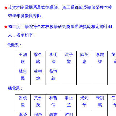
★
恭賀本院電機系
萬欽德導師
、資工系
鄺獻榮導師
榮獲本校
95學年度優良導師。
★
96年度工學院符合本校教學研究獎勵辦法獎勵核定總計44
人，名單如下：
電機系：
王朝
翁金
李明
洪子
陳英
李錫
劉
欽
輅
逵
聖
忠
智
林惠
林根
翁恆
民
煌
義
機電系：
謝曉
黃永
林哲
潘正
光灼
朱訓
任
星
茂
信
堂
華
鵬
李榮
程啟
錢志
游明