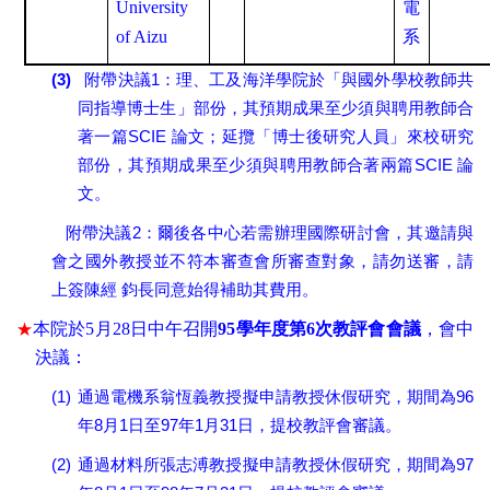
University
電
of Aizu
系
(3)
1
附帶決議
：理、工及海洋學院於「與國外學校教師共
同指導博士生」部份，其預期成果至少須與聘用教師合
SCIE
著一篇
論文；延攬「博士後研究人員」來校研究
SCIE
部份，其預期成果至少須與聘用教師合著兩篇
論
文。
2
附帶決議
：爾後各中心若需辦理國際研討會，其邀請與
會之國外教授並不符本審查會所審查對象，請勿送審，請
上簽陳經
鈞長同意始得補助其費用。
★
本院於
5
月
28
日中午召開
95
學年度第
6
次教評會會議
，會中
決議：
(1)
96
通過電機系翁恆義教授擬申請教授休假研究，期間為
8
1
97
1
31
年
月
日至
年
月
日，提校教評會審議。
(2)
97
通過材料所張志溥教授擬申請教授休假研究，期間為