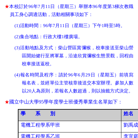
★
本校訂於
96年7月11日（星期三）舉辦本96年度第3梯次教職
員工身心調適活動，活動相關事項如下：
(1)
活動時間：
96年7月11日（星期三）下午1時至5時。
(2)
集合地點：行政大樓
1樓廣場。
(3)
活動地點及方式：柴山營區賞彌猴，校車接送至柴山營
區開始健行至將軍墓，沿途欣賞彌猴生
態景觀，回程由
校車接送返校。
(4)
報名時間及程序：請於
96年6月29日（星期五）前填寫
報名表，並經單位主管核章後送交本
室辦理。參加人數
以20人為原則，若報名人數超過，則以抽籤方式決定。
★
國立中山大學
95
學年度學士班優秀畢業生名單如下：
學
系 別
姓名
電機工程學系甲班
劉禹
電機工程學系乙班
李宜