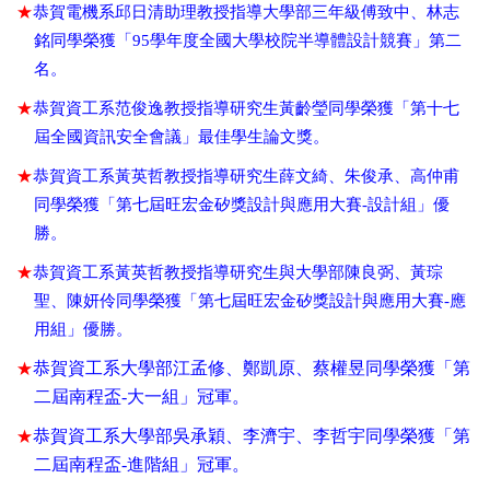
★
恭賀電機系
邱日清助理教授指導大學部三年級傅致中、林志
銘同學榮獲「
95學年度全國大學校院
半導體設計競賽」第二
名。
★
恭賀資工系
范俊逸教授指導研究生黃齡瑩同學榮獲「第十七
屆全國資訊安全會議」最佳學生論文
獎。
★
恭賀資工系
黃英哲教授指導研究生薛文綺、朱俊承、高仲甫
同學榮獲「第七屆旺宏金矽獎設計與
應用大賽-設計組」優
勝。
★
恭賀資工系
黃英哲教授指導研究生與大學部陳良弼、黃琮
聖、陳妍伶同學榮獲「第七屆旺宏金矽
獎設計與應用大賽-應
用組」優勝。
★
恭賀資工系大學部江孟修、鄭凱原、蔡權昱同學榮獲「第
二屆南程盃
-大一組」冠軍。
★
恭賀資工系大學部吳承穎、李濟宇、李哲宇同學榮獲「第
二屆南程盃
-進階組」冠軍。