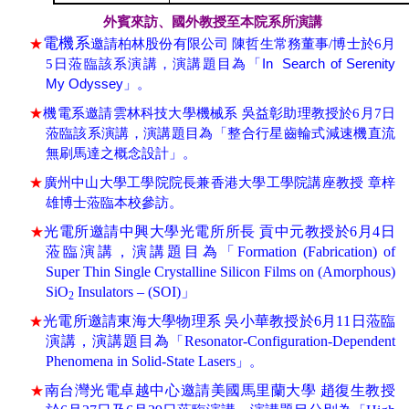
外賓來訪、國外教授至本院系所演講
電機系
★
邀請
柏林股份有限公司 陳哲生常務董事
/博士
於
6月
In Search of Serenity
5日蒞臨該系演講，演講題目為「
My Odyssey
」。
★
機電系邀請
雲林科技大學機械系 吳益彰助理教授
於
6月7日
蒞臨該系演講，演講題目為「
整合行
星齒輪式減速機直流
無刷馬達之概念設計
」。
★
廣州中山大學工學院院長兼香港大學工學院講座教授 章梓
雄博士蒞臨本校參訪。
★
光電所邀請中興大學光電所所長 貢中元教授於
6月4日
蒞臨演講，演講題目為「
Formation (Fabrication) of
Super Thin Single Crystalline Silicon Films on (Amorphous)
SiO
Insulators – (SOI)
」
2
★
光電所邀請東海大學物理系 吳小華教授於
6月11日蒞臨
演講，演講題目為
Resonator-Configuration-Dependent
「
Phenomena in Solid-State Lasers
」
。
★
南台灣光電卓越中心邀請美國馬里蘭大學 趙復生教授