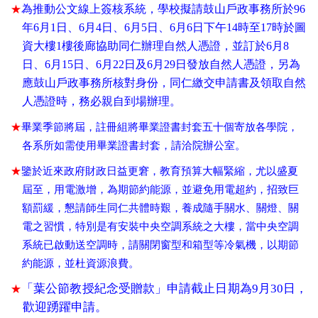
★
為推動公文線上簽核系統，學校擬請鼓山戶政事務所於
96
年6月1日、6月4日、6月5日、6月6日下午14時至17時於圖
資大樓1樓後廊協助同仁辦理自然人憑證，並訂於6月8
日、6月15日、6月22日及6月29日發放自然人憑證，另為
應鼓山戶政事務所核對身份，同仁繳交申請書及領取自然
人憑證時，務必親自到場辦理。
★
畢業季節將屆，註冊組將畢業證書封套五十個寄放各學院，
各系所如需使用畢業證書封套，請洽院辦公室。
★
鑒於近來政府財政日益更窘，教育預算大幅緊縮，尤以盛夏
屆至，用電激增，為期節約能源，並避免用電超約，招致巨
額罰緩，懇請師生同仁共體時艱，養成隨手關水、關燈、關
電之習慣，特別是有安裝中央空調系統之大樓，當中央空調
系統已啟動送空調時，請關閉窗型和箱型等冷氣機，以期節
約能源，並杜資源浪費。
「葉公節教授紀念受贈款」申請截止日期為
9
月
30
日，
★
歡迎踴躍申請。