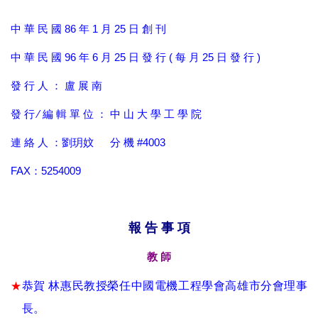
中 華 民 國 86 年 1 月 25 日 創 刊
中 華 民 國 96 年 6 月 25 日 發 行 ( 每 月 25 日 發 行 )
發 行 人 ： 盧 展
南
發 行 ∕ 編 輯 單 位 ： 中 山 大 學 工 學 院
連 絡 人 ：劉玥妏 分 機 #4003
FAX：5254009
報 告 事 項
教 師
★
恭賀
林惠民教授榮任中國電機工程學會高雄市分會理事
長。