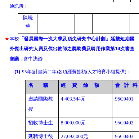
通訊所：
陳曉
華
★
本校
「發展國際一流大學及頂尖研究中心計劃」延攬短期國
14
外傑出研究人員及傑出教師之獎助費
及聘用作業第
次審查
會議
，會中決議:
(1)
95年(計畫第二年)各項經費餘額(人才培育小組提供)：
名
稱
經
費 餘 額
會
計 科
邀請國際教
4,403,544元
95C0401
授
招收博士生
8,000,000元
95C0402
延聘博士後
27,692,000元
95C0403