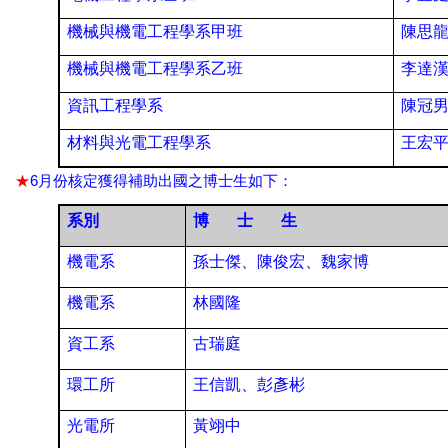
機械與機電工程學系甲班
陳思
機械與機電工程學系乙班
李達
資訊工程學系
陳冠
材料與光電工程學系
王宏
★
6
月份核定獲得補助出國之博士生如下：
系別
博
士
生
機電系
孫士傑、陳俊宏、魏家博
機電系
林國隆
資工系
古瑞庭
環工所
王信凱、彭彥彬
光電所
黃翊中