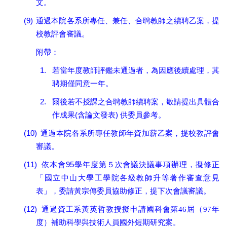
文。
(9)
通過本院各系所專任、兼任、合聘教師之續聘乙案，提
校教評會審議。
附帶：
1.
若當年度教師評鑑未通過者，為因應後續處理，其
聘期僅同意一年。
2.
爾後若不授課之合聘教師續聘案，敬請提出具體合
(
)
作成果
含論文發表
供委員參考。
(10)
通過本院各系所專任教師年資加薪乙案，提校教評會
審議。
(11)
95
依本會
學年度第５次會議決議事項辦理，擬修正
「國立中山大學工學院各級教師升等著作審查意見
表」，委請黃宗傳委員協助修正，提下次會議審議。
(12)
通過資工系
黃英哲教授擬申請國科會第
46屆（97年
度）補助科學與技術人員國外短期研究
案
。