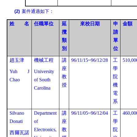
(2)
案件通過如下：
姓
名
任職單位
延
來校日期
申
金額
攬
請
類
單
別
位
趙玉津
機械工程
講
96/11/15~96/12/28
工
510,00
座
學
Yuh J
University
教
院
Chao
of South
授
機
Carolina
電
系
Silvano
Department
講
96/11/05~96/12/04
工
460,00
Donati
of
座
學
Electronics,
教
院
西爾瓦諾