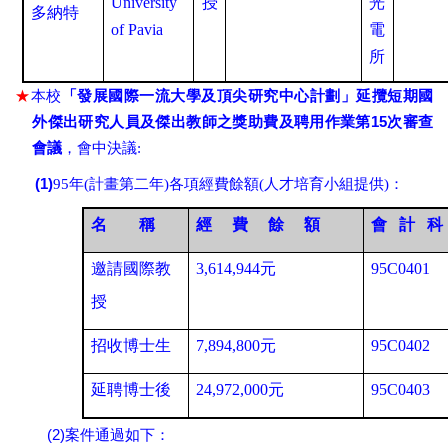
University
授
光
多納特
of Pavia
電
所
★
本校
「發展國際一流大學及頂尖研究中心計劃」延攬短期國
15
外傑出研究人員及傑出教師之獎助費
及聘用作業第
次審查
會議
，會中決議:
(1)
95年(計畫第二年)各項經費餘額(人才培育小組提供)：
名
稱
經
費 餘 額
會
計 科
邀請國際教
3,614,944元
95C0401
授
招收博士生
7,894,800元
95C0402
延聘博士後
24,972,000元
95C0403
(2)
案件通過如下：