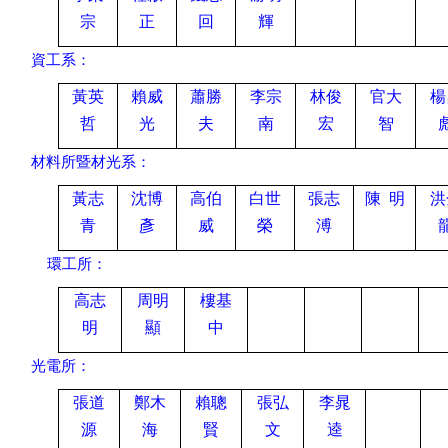
宗
正
回
輝
資工系：
黃英
賴威
蕭勝
李宗
林俊
官大
楊
哲
光
夫
南
宏
智
材料所暨材光系：
黃志
沈博
高伯
白世
張志
陳
明
洪
青
彥
威
榮
溥
環工所：
高志
周明
樓基
明
顯
中
光電所：
張道
鄭木
賴聰
張弘
李晁
源
海
賢
文
逵