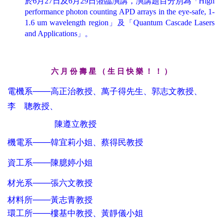
於
6月27日及6月29日蒞臨演講，演講題目分別為
High
「
performance photon counting APD arrays in the eye-safe, 1-
1.6 um wavelength region
Quantum Cascade Lasers
」及「
and Applications
」
。
月 份 壽 星 （ 生 日 快 樂 ！ ！ ）
六
───
電機系
高正治教授、萬子得先生、郭志文教授、
李 聰教授、
陳遵立教授
───
機電系
韓宜莉小姐、蔡得民教授
───
資工系
陳臆婷小姐
───
材光系
張六文教授
───
材料所
黃志青教授
───
環工所
樓基中教授、黃靜儀小姐