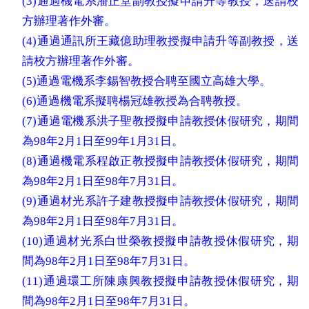
(
3
)通過機電系潘正堂副教授擬申請升等教授，送請校
方辦理著作外審。
(
4
)通過通訊所王藏億助理教授擬申請升等副教授，送
請校方辦理著作外審。
(
5
)通過電機系李錫智教授合聘至國立高雄大學。
(
6
)通過機電系擬聘楊冠雄教授為合聘教授。
(
7
)通過電機系洪子聖教授擬申請教授休假研究，期間
為
98
年
2
月
1
日至
99
年
1
月
31
日。
(
8
)通過機電系程啟正教授擬申請教授休假研究，期間
為
98
年
2
月
1
日至
98
年
7
月
31
日。
(
9
)通過材光系許子建教授擬申請教授休假研究，期間
為
98
年
2
月
1
日至
98
年
7
月
31
日。
(
10
)通過材光系白世榮教授擬申請教授休假研究，期
間為
98
年
2
月
1
日至
98
年
7
月
31
日。
(
11
)通過環工所陳康興教授擬申請教授休假研究，期
間為
98
年
2
月
1
日至
98
年
7
月
31
日。