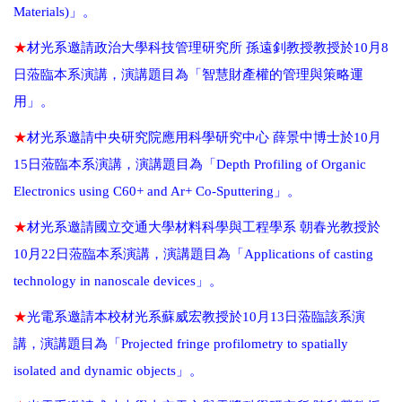
Materials)」
。
★
材光系邀請政治大學科技管理研究所 孫遠釗教授教授於
10
月
8
日蒞臨本系演講，演講題目為「智慧財產權的管理與策略運
用」。
★
材光系邀請中央研究院應用科學研究中心 薛景中博士於
10
月
15
日蒞臨本系演講，演講題目為「
Depth Profiling of Organic
Electronics using C60+ and Ar+ Co-Sputtering」。
★
材光系邀請國立交通大學材料科學與工程學系 朝春光教授於
10
月
22
日蒞臨本系演講，演講題目為
「Applications of casting
technology in nanoscale devices」。
★
光電系邀請本校材光系蘇威宏教授於
10
月
13
日蒞臨該系演
講，演講題目為「
Projected fringe profilometry to spatially
isolated and dynamic objects
」。