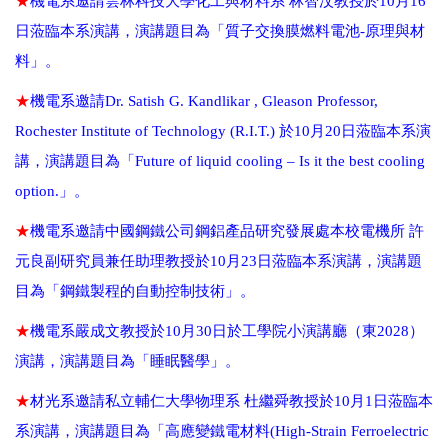
★
機電系邀請雲林科技大學化工與材料系 林智汶教授於
10
月
16
日蒞臨本系演講，演講題目為「質子交換膜燃料電池-原理與材
料」。
★
機電系邀請
Dr. Satish G. Kandlikar , Gleason Professor,
Rochester Institute of Technology (R.I.T.)
於
10
月
20
日蒞臨本系演
講，演講題目為
「Future of liquid cooling – Is it the best cooling
option.」
。
★
機電系邀請中國鋼鐵公司鋼鋁產品研究發展處本校電機所 許
元良副研究員兼任助理教授於
10
月
23
日蒞臨本系演講，演講題
目為「鋼鐵製程的自動控制技術」。
★
機電系嚴成文教授於
10
月
30
日於工學院小演講廳（東
2028
）
演講，演講題目為「睡眠醫學」。
★
材光系邀請私立輔仁大學物理系 杜繼舜教授於
10
月
1
日蒞臨本
系演講，演講題目為「高應變鐵電材料
(High-Strain Ferroelectric