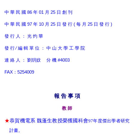
中 華 民 國 86 年 01 月 25 日 創 刊
中 華 民 國 97 年 10 月 25 日 發 行 ( 每 月 25 日 發 行 )
發 行 人 ： 光 灼 華
發 行 ∕ 編 輯 單 位 ： 中 山 大 學 工 學 院
連 絡 人 ： 劉玥妏 分 機 #4003
FAX：5254009
報 告 事 項
教 師
★
恭賀機電系 魏蓬生教授榮獲國科會
97
年度傑出學者研究
計畫
。