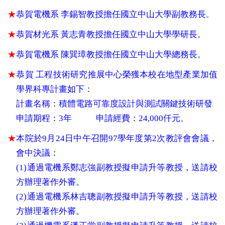
★
恭賀電機系 李錫智教授擔任國立中山大學副教務長
。
★
恭賀材光系 黃志青教授擔任國立中山大學學研長
。
★
恭賀電機系 陳巽璋教授擔任國立中山大學總務長
。
★
恭賀 工程技術研究推展中心榮獲本校在地型產業加值
學界科專計畫如下：
計畫名稱：積體電路可靠度設計與測試關鍵技術研發
申請期程：
3
年 申請經費：
24,000
仟元
。
★
本院於
9
月
24
日中午召開97學年度第
2
次教評會會議，
會中決議：
(
1
)通過電機系鄭志強副教授擬申請升等教授，送請校
方辦理著作外審。
(
2
)通過電機系林吉聰副教授擬申請升等教授，送請校
方辦理著作外審。