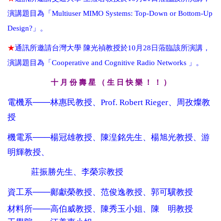
「
演講題目為
Multiuser MIMO Systems: Top-Down or Bottom-Up
Design?」
。
★
通訊所邀請台灣大學 陳光禎教授於
10
月
28
日蒞臨該所演講，
演講題目為
「Cooperative and Cognitive Radio Networks 」
。
月 份 壽 星 （ 生 日 快 樂 ！ ！ ）
十
───
電機系
林惠民教授、
Prof. Robert Rieger、
周孜燦教
授
───
機電系
楊冠雄教授、陳湟銘先生、楊旭光教授、游
明輝教授、
莊振勝先生、李榮宗教授
───
資工系
鄺獻榮教授、范俊逸教授、郭可驥教授
───
材料所
高伯威教授、陳秀玉小姐、陳 明教授