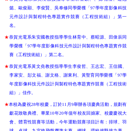
懿、歐俊顯、李俊賢、吳奉修同學榮獲「
97
學年度影像科技
元件設計與製程特色專題實作競賽（工程技術組）」第一
名
。
★
恭賀光電系朱安國教授指導學生林育中、蔡昭源、田偉辰同
學榮獲「
97
學年度影像科技元件設計與製程特色專題實作競
賽（工程技術組）」第二名。
★
恭賀光電系黃文堯教授指導學生李俊哲、王志宏、王信國、
李家安、彭文福、謝文格、謝東利、黃聖育同學榮獲「97學
年度影像科技元件設計與製程特色專題實作競賽（工程技術
組）」佳作。
★
本校為慶祝
28
年校慶，訂於
11
月
9
舉辦各項慶典活動，規劃有
獻花致敬典禮、畢業
10
年
20
年值年校友回娘家、校慶慶祝大
會、體育性競賽等活動，今年運動競賽項目計有：排球、羽
球、桌球、九宮格飛盤擲準大賽、網球、環校越野接力賽、