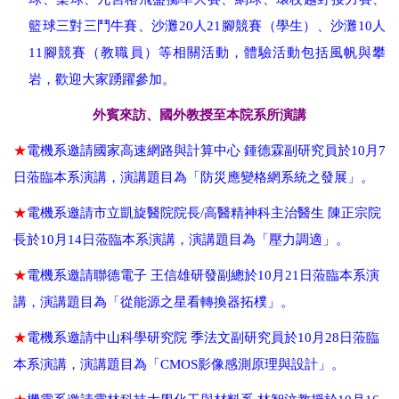
籃球三對三鬥牛賽、沙灘
20
人
21
腳競賽（學生）、沙灘
10
人
11
腳競賽（教職員）等相關活動，體驗活動包括風帆與攀
岩，歡迎大家踴躍參加。
外賓來訪、國外教授至本院系所演講
★
電機系邀請國家高速網路與計算中心 鍾德霖副研究員於
10
月
7
日蒞臨本系演講，演講題目為「防災應變格網系統之發展」。
★
電機系邀請市立凱旋醫院院長/高醫精神科主治醫生 陳正宗院
長於
10
月
14
日蒞臨本系演講，演講題目為「壓力調適」。
★
電機系邀請聯德電子 王信雄研發副總於
10
月
21
日蒞臨本系演
講，演講題目為「從能源之星看轉換器拓樸」。
★
電機系邀請中山科學研究院 季法文副研究員於
10
月
28
日蒞臨
本系演講，演講題目為「
CMOS
影像感測原理與設計」。