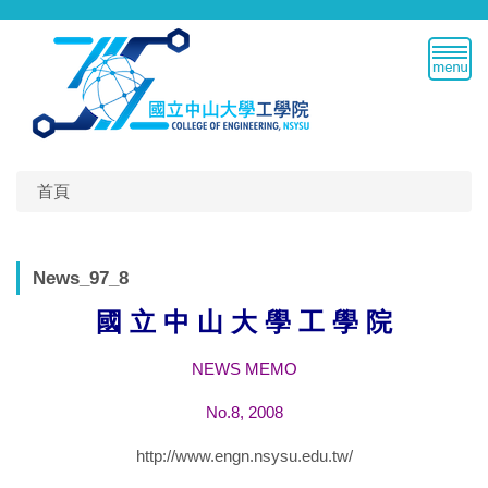
跳
到
主
要
內
容
區
首頁
News_97_8
國 立 中 山 大 學 工 學 院
NEWS MEMO
No.8, 2008
http://www.engn.nsysu.edu.tw/