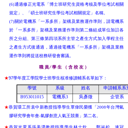
(
6
)通過修正光電系「博士班研究生資格考核及學位考試相關
規定」、「碩士班研究生學位考試相關規定」名稱。
(
7
)關於電機系「一系多所」架構及業務運作準則，請電機系
於「一系多所」架構及業務運作準則第二條組成單位加註各
所之分組、第三條第四項系所主管之產生方式加入學程主任
之產生方式後通過，通過後電機系「一系多所」架構及業務
。
運作準則將提送校務研發會審議
職 員 ∕ 學 生 （ 含 校 友 ）
★
97
學年度工學院學士班學生核准修讀輔系名單如下：
學號
系級
姓名
申請輔系系
B953011015
電機系
3
吳彥徵
企管系
★
恭賀環工所袁中新教授指導學生覃偉民榮獲「
2008
年台灣氣
膠研究學會年會-氣膠創意人氣王競賽」第二名
。
★
恭賀光電系張美濙教授指導學生林士欽、、鄭祐松、連冠