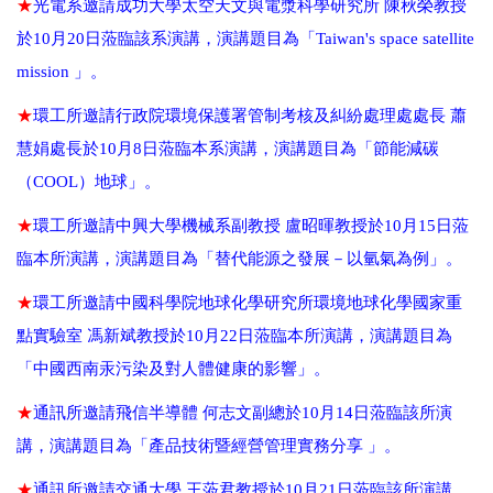
★
光電系邀請成功大學太空天文與電漿科學研究所 陳秋榮教授
於
10
月
20
日蒞臨該系演講，演講題目為「
Taiwan's space satellite
mission
」。
★
環工所邀請行政院環境保護署管制考核及糾紛處理處處長 蕭
慧娟處長於10月8日蒞臨本系演講，演講題目為「節能減碳
」。
（COOL）
地球
★
環工所邀請中興大學機械系副教授 盧昭暉教授於
10
月
15
日蒞
臨本所演講，演講題目為「替代能源之發展－以氫氣為例」。
★
環工所邀請中國科學院地球化學研究所環境地球化學國家重
點實驗室 馮新斌教授於
10
月
22
日蒞臨本所演講，演講題目為
「中國西南汞污染及對人體健康的影響」。
★
通訊所邀請飛信半導體 何志文副總於10月14日蒞臨該所演
講，演講題目為「產品技術暨經營管理實務分享 」。
★
通訊所邀請交通大學 王蒞君教授於
10
月
21
日蒞臨該所演講，