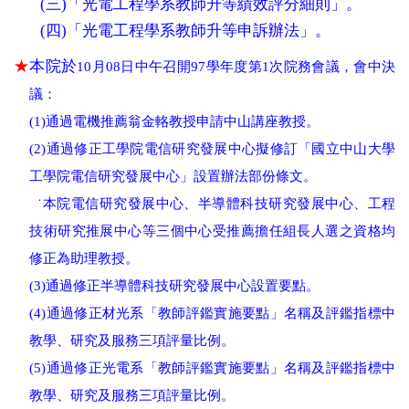
(三)「光電工程學系教師升等績效評分細則」。
(四)「光電工程學系教師升等申訴辦法」。
★
本院於
10
月
08
日中午召開
97
學年度第
1
次院務會議，會中決
議：
(
1
)通過電機推薦翁金輅教授申請中山講座教授。
(
2
)通過修正工學院電信研究發展中心擬修訂「國立中山大學
工學院電信研究發展中心」設置辦法部份條文。
˙本院電信研究發展中心、半導體科技研究發展中心、工程
技術研究推展中心等三個中心受推薦擔任組長人選之資格均
修正為助理教授。
(
3
)通過修正半導體科技研究發展中心設置要點。
(
4
)通過修正材光系「教師評鑑實施要點」名稱及評鑑指標中
教學、研究及服務三項評量比例。
(
5
)通過修正光電系「教師評鑑實施要點」名稱及評鑑指標中
教學、研究及服務三項評量比例。