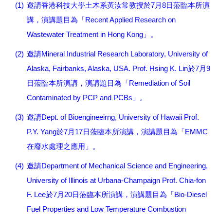
(1)
7
8
邀請香港科技大學土木系黃汝常教授於
月
日蒞臨本所演
Recent Applied Research on
講，演講題目為「
Wastewater Treatment in Hong Kong
」。
(2)
Mineral Industrial Research Laboratory, University of
邀請
Alaska, Fairbanks, Alaska, USA. Prof. Hsing K. Lin
7
9
於
月
Remediation of Soil
日蒞臨本所演講，演講題目為「
Contaminated by PCP and PCBs
」。
(3)
Dept. of Bioengineeirng, University of Hawaii Prof.
邀請
P.Y. Yang
7
17
EMMC
於
月
日蒞臨本所演講，演講題目為「
在廢水處理之應用」。
(4)
Department of Mechanical Science and Engineering,
邀請
University of Illinois at Urbana-Champaign Prof. Chia-fon
F. Lee
7
20
Bio-Diesel
於
月
日蒞臨本所演講，演講題目為「
Fuel Properties and Low Temperature Combustion