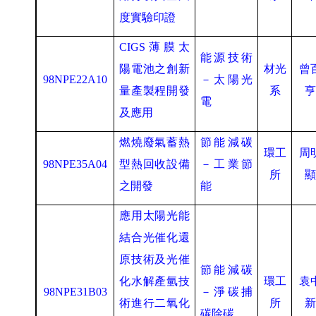
度實驗印證
CIGS
薄膜太
能源技術
陽電池之創新
材光
曾
98NPE22A10
－太陽光
量產製程開發
系
電
及應用
燃燒廢氣蓄熱
節能減碳
環工
周
98NPE35A04
型熱回收設備
－工業節
所
之開發
能
應用太陽光能
結合光催化還
原技術及光催
節能減碳
化水解產氫技
環工
袁
98NPE31B03
－淨碳捕
術進行二氧化
所
碳除碳