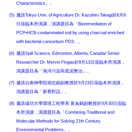
Characteristics
」。
(5)
Tokyo Univ. of Agriculture Dr. Kazuhiro Takagi
8
6
邀請
於
月
Bioremediation of
日蒞臨本所演講，演講題目為「
PCP
HCB-contaminated soil by using charcoal enriched
•
with bacterial consortium PD3
」。
(6)
Spill Science, Edmonton, Alberta, Canada/ Senior
邀請
Researcher Dr. Mervin Fingas
8
13
於
月
日蒞臨本所演講，
演講題目為「海洋污染與底泥整治」。
(7)
9
23
邀請台南神學院胡忠銘副教授於
月
日蒞臨本所演講，
演講題目為「新舊對話」。
(8)
9
30
邀請成功大學環境工程學系
黃良銘副教授於
月
日蒞臨
Combining Traditional and
本所演講，演講題目為「
Molecular Methods for Solving 21th Century
Environmental Problems
」。