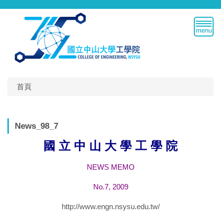
跳
到
主
要
內
容
區
首頁
News_98_7
國 立 中 山 大 學 工 學 院
NEWS MEMO
No.7, 2009
http://www.engn.nsysu.edu.tw/