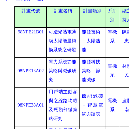
計畫代號
計畫名稱
計畫類別
系所
總
別
持
98NPE21B01
可透光熱電薄
能源技術
電機
陳
膜太陽能量轉
－太陽熱
系
換系統之研發
能
電力系統節能
能源科技
電機
林
98NPE13A02
策略與減碳研
策略－節
系
究
能減碳
用戶端主動參
節能減碳
與之線路均載
電機
盧
98NPE38A01
－智慧電
及瓶頸舒緩策
系
網與讀表
略研究