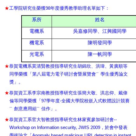
★
98
工學院研究生榮獲
年度優秀教學助理名單
如下：
系所
姓名
電機系
吳嘉修同學、江興國同學
機電系
陳明發同學
光電系
陳一帆同學
★
恭賀電機系莫清賢教授指導研究生胡錦欣、洪瑋、黃廣順等
同學榮獲「第八屆電力電子研討會暨展覽會
㆒
學生優秀論文
獎」
。
★
恭賀資工系李宗南教授指導研究生張簡大敬、洪志仰、戴偉
97
-
倫等同學榮獲「
學年度
全國大學院校嵌入式軟體設計競賽
㆒
創意應用組
㆒
佳作」。
★
--
恭賀資工系官大智教授指導研究生林家賓參加研討會
Workshop on Information security, JWIS 2009
，於會中發表
Anomaly based malicious URL detection in instant
學術論文「