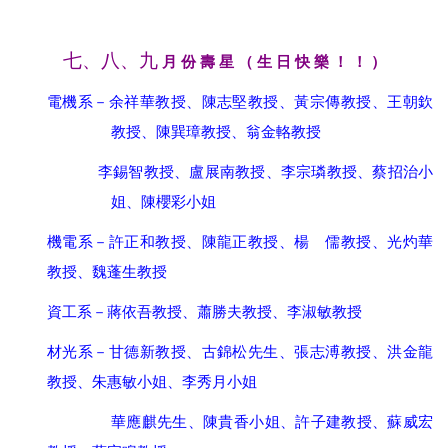
七、八、九
月 份 壽 星 （ 生 日 快 樂 ！ ！ ）
電機系－余祥華教授、陳志堅教授、黃宗傳教授、王朝欽
教授、陳巽璋教授、翁金輅教授
李錫智教授、盧展南教授、
李宗璘
教授、蔡招治小
姐、陳櫻彩小姐
機電系－許正和教授、陳龍正教授、楊 儒教授、光灼華
教授、魏蓬生教授
資工系－蔣依吾教授、蕭勝夫教授、
李淑敏教授
材光系－甘德新教授、古錦松先生、張志溥教授、洪金龍
教授、朱惠敏小姐、李秀月小姐
華應麒先生、陳貴香小姐、許子建教授、蘇威宏