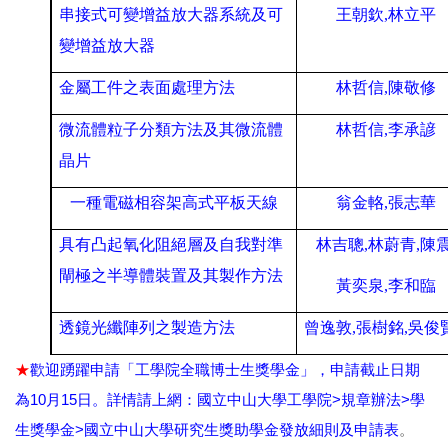
串接式可變增益放大器系統及可
王朝欽
,
林立平
變增益放大器
金屬工件之表面處理方法
林哲信
,
陳敬修
微流體粒子分類方法及其微流體
林哲信
,
李承諺
晶片
一種電磁相容架高式平板天線
翁金輅
,
張志華
具有凸起氧化阻絕層及自我對準
林吉聰
,
林蔚青
,
陳
閘極之半導體裝置及其製作方法
黃奕泉
,
李和臨
透鏡光纖陣列之製造方法
曾逸敦
,
張樹銘
,
吳俊
★
歡迎踴躍申請「工學院全職博士生獎學金」，申請截止日期
10
15
>
>
為
月
日。詳情請上網：國立中山大學工學院
規章辦法
學
>
生獎學金
國立中山大學研究生獎助學金發放細則及申請表
。