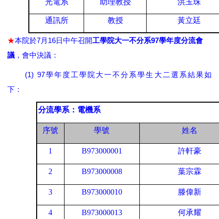
光電系
助理教授
洪玉珠
通訊所
教授
黃立廷
★
7
16
97
本院於
月
日中午召開
工學院大一不分系
學年度分流會
議
，會中決議：
(1) 97
學年度工學院大一不分系學生大二選系結果如
下：
分流學系：電機系
序號
學號
姓名
1
B973000001
許軒豪
2
B973000008
葉宗霖
3
B973000010
滕偉新
4
B973000013
何承耀