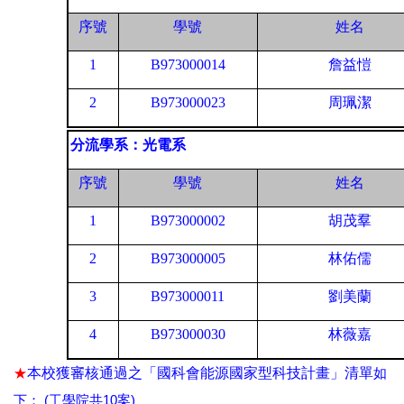
序號
學號
姓名
1
B973000014
詹益愷
2
B973000023
周珮潔
分流學系：光電系
序號
學號
姓名
1
B973000002
胡茂羣
2
B973000005
林佑儒
3
B973000011
劉美蘭
4
B973000030
林薇嘉
★
本校獲審核通過之「國科會能源國家型科技計畫」清單
如
(
10
)
下：
工學院共
案