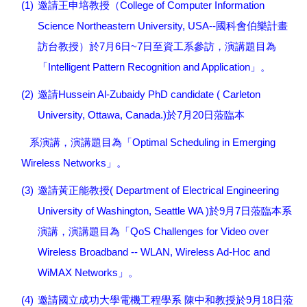
(1)
College of Computer Information
邀請王申培教授（
Science Northeastern University, USA--
國科會伯樂計畫
7
6
~7
訪台教授）於
月
日
日至資工系參訪，演講題目為
Intelligent Pattern Recognition and Application
「
」。
(2)
Hussein Al-Zubaidy PhD candidate ( Carleton
邀請
University, Ottawa, Canada.)
7
20
於
月
日蒞臨本
Optimal Scheduling in Emerging
系演講，演講題目為「
Wireless Networks
」。
(3)
( Department of Electrical Engineering
邀請黃正能教授
University of Washington, Seattle WA )
9
7
於
月
日蒞臨本系
QoS Challenges for Video over
演講，演講題目為「
Wireless Broadband -- WLAN, Wireless Ad-Hoc and
WiMAX Networks
」。
(4)
9
18
邀請國立成功大學電機工程學系
陳中和教授於
月
日蒞