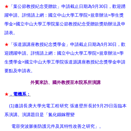
★
9
30
「葉公節教授紀念受贈款」申請截止日期為
月
日，歡迎踴
>
>
躍申請。詳情請上網：國立中山大學工學院
規章辦法
學生獎
>
學金
國立中山大學工學院葉公節教授紀念受贈款獎助辦法及申
請表。
★
9
30
「張道源講座教授紀念獎學金」申請截止日期為
月
日，歡
>
>
迎踴躍申請。詳情請上網：國立中山大學工學院
規章辦法
學
>
生獎學金
國立中山大學工學院張道源講座教授紀念獎學金申請
要點及申請表。
外賓來訪、國外教授至本院系所演講
★
．電機系：
(1)
9
29
邀請長庚大學光電工程研究
張連壁所長於
月
日蒞臨本
系演講。演講題目是「氮化銦鎵壓變
電容突波脈衝防護元件及其特性改善之研究」。