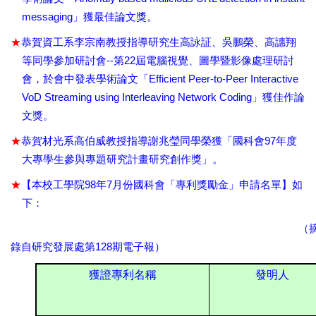
messaging
」獲最佳論文獎。
★
恭賀資工系李宗南教授指導研究生高詠証、吳鵬榮、高譓翔
--
22
等同學參加研討會
第
屆電腦視覺、圖學暨影像處理研討
Efficient Peer-to-Peer Interactive
會，於會中發表學術論文「
VoD Streaming using Interleaving Network Coding
」獲佳作論
文獎。
★
97
恭賀材光系高伯威教授指導謝兆瑩同學榮獲「國科會
年度
大專學生參與專題研究計畫研究創作獎」。
★
98
7
【
本校工學院
年
月份國科會「專利獎勵金」申請名單
】
如
下：
（
128
錄自研究發展處第
期電子報）
獲證專利名稱
發明人