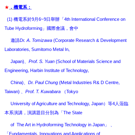
★
．
機電系：
(1)
9
6~9
4th International Conference on
機電系於
月
日舉辦「
Tube Hydroforming
」國際會議，會中
Dr.
A. Tomizawa
(Corporate Research & Development
邀請
Laboratories, Sumitomo Metal In,
Japan)
Prof. S. Yuan
(School of Materials Science and
、
Engineering, Harbin Institute of Technology,
China)
Dr.
Paul Chung
(Metal Industries R& D Centre,
、
Taiwan)
Prof. T. Kuwabara
Tokyo
、
（
University of Agriculture and Technology, Japan
4
）等
人蒞臨
The State
本系演講，演講題目分別為「
of The Art in Hydroforming Technology in Japan
」
、
Fundamentals, Innovations and Applications of
「