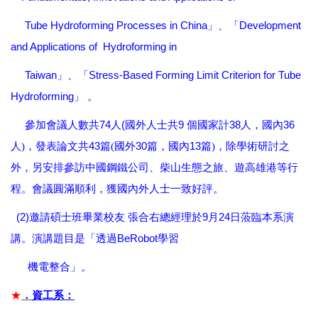
Tube Hydroforming Processes in China
Development
」、「
and Applications of Hydroforming in
Taiwan
Stress-Based Forming Limit Criterion for Tube
」、「
Hydroforming
」
。
74
(
9
38
36
參加會議人數共
人
國外人士共
個國家計
人，國內
43
30
13
人
)，發表論文共
篇
(國外
篇，國內
篇
)，除學術研討之
外，另安排參訪中國鋼鐵公司、柴山生態之旅、遊高雄港等行
程。會議圓滿順利，獲國內外人士一致好評。
(2)
9
24
邀請碩士班畢業校友 張合右總經理
於
月
日蒞臨本系演
BeRobot
講。演講題目是「透過
學習
機電整合」。
★
．
資工系：