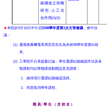
碳捕捉之前瞻
研究
-人工光
合作用
(I)(II)
★
9
16
98
1
本院於
月
日中午召開
學年度第
次主管會議
，會中決
議：
(1)
98
通過推薦機電系周至宏先生為本校
學年度傑出校
友。
(2)
工學院不分系提案討論，學生選課紀錄確認作法及各
類課程均以學期課規劃開設意見調查：
1.
維持現行選課紀錄確認流程。
2.
同意取消學年課程。
職 員 ∕ 學 生 （ 含 校 友 ）