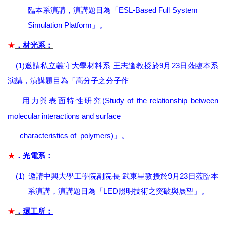
ESL-Based Full System
臨本系演講，演講題目為「
Simulation Platform
」。
★
．材光系：
(1)
9
23
邀請私立義守大學材料系 王志逢教授
於
月
日蒞臨本系
演講，演講題目為「高分子之分子作
(Study of the relationship between
用力與表面特性研究
molecular interactions and surface
characteristics of polymers)
」。
★
．
光電
系：
(1)
9
23
邀請中興大學工學院副院長
武東星教授於
月
日蒞臨本
LED
系演講，演講題目為「
照明技術之突破與展望」。
★
．
環工所：