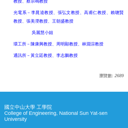
教授、蔡宗鳴教授
光電系－李晁逵教授、張弘文教授、高甫仁教授、賴聰賢
教授、張美濙教授、
王朝盛
教授
吳麗慧小姐
環工所－陳康興教授、周明顯教授、林淵淙教授
通訊所－黃立廷教授、李志鵬教授
瀏覽數:
2689
國立中山大學 工學院
College of Engineering, National Sun Yat-sen
University