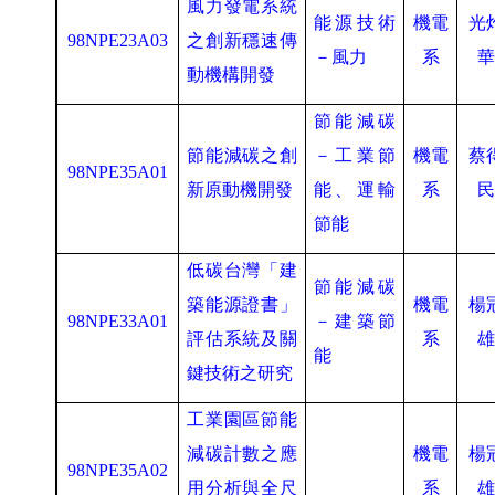
風力發電系統
能源技術
機電
光
98NPE23A03
之創新穩速傳
－風力
系
動機構開發
節能減碳
節能減碳之創
－工業節
機電
蔡
98NPE35A01
新原動機開發
能、運輸
系
節能
低碳台灣「建
節能減碳
築能源證書」
機電
楊
98NPE33A01
－建築節
評估系統及關
系
能
鍵技術之研究
工業園區節能
減碳計數之應
機電
楊
98NPE35A02
用分析與全尺
系