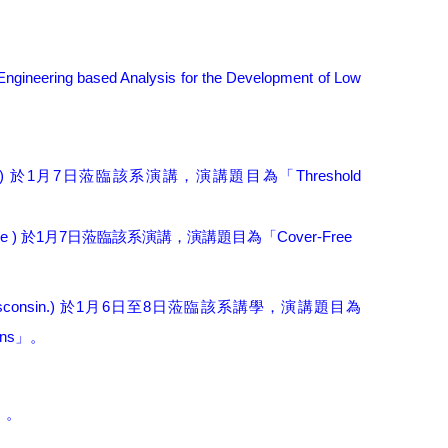
Engineering based Analysis for the Development of Low
)
1
7
Threshold
於
月
日
蒞臨該系演講，演講題目為「
e )
1
7
Cover-Free
於
月
日
蒞臨該系演講，演講題目為「
consin.)
1
6
8
於
月
日至
日蒞臨該系講學，演講題目為
ons
」。
」。