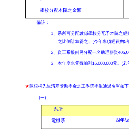
學校分配本院之金額
備註：
1、
系所可分配數係學校分配予本院之經
(
5
之比例計算得之。
今年專項經費由
2、
405,0
資工系援例另分配一名助理薪資
3、
16,000,000
(
本年度水電費編列
元。
若
★
陳梧桐先生清寒獎助學金之工學院學生通過名單如下
(
)
一
系所
四年
電機系