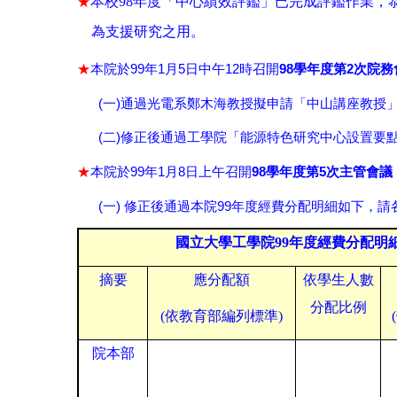
本校
98
年度「中心績效評鑑」已完成評鑑作業，
★
為支援研究之用。
99
1
5
12
98
2
★
本院於
年
月
日中午
時召開
學年度第
次院務
(
)
一
通過光電系鄭木海教授擬申請「中山講座教授
(
)
二
修正後通過工學院「能源特色研究中心設置要
99
1
8
98
5
★
本院於
年
月
日上午召開
學年度第
次主管會議
(
)
99
一
修正後通過本院
年度經費分配明細如下，請
國立大學工學院
99
年度經費分配明
摘要
應分配額
依學生人數
分配比例
(依教育部編列標準)
院本部