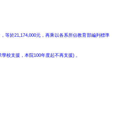
21,174,000
費，等於
元，再乘以各系所佔教育部編列標準
100
)
求學校支援，本院
年度起不再支援
。
。