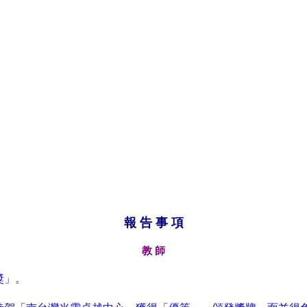
報 告 事 項
教 師
獎」。