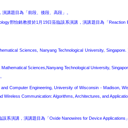
，演講題目為「前段、後段、高段」。
ology
1
19
Reaction 
邢怡銘教授於
月
日
蒞臨該系演講，演講題目為「
hematical Sciences, Nanyang Technological University, Singapore. 
& Mathematical Sciences,Nanyang Technological University, Singapor
。
l and Computer Engineering, University of Wisconsin - Madison, Wis
Wireless Communication: Algorithms, Architectures, and Applicati
Oxide Nanowires for Device Applications
臨該系演講，演講題目為「