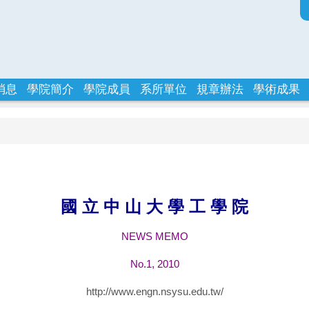
消息
學院簡介
學院成員
系所單位
規章辦法
學術成果
國 立 中 山 大 學 工 學 院
NEWS MEMO
No.1, 2010
http://www.engn.nsysu.edu.tw/