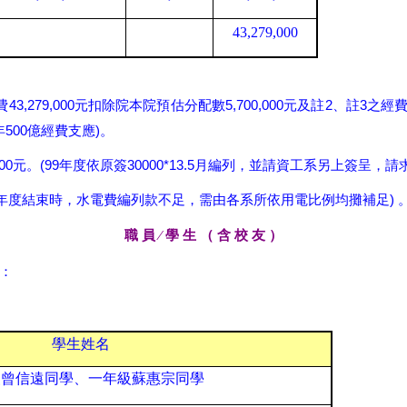
43,279,000
43,279,000
5,700,000
2
3
費
元扣除院本院預估分配數
元及註
、註
之經
500
)
年
億經費支應
。
00
(99
30000*13.5
元。
年度依原簽
月編列，並請資工系另上簽呈，請
)
年度結束時，水電費編列款不足，需由各系所依用電比例均攤補足
職 員 ∕ 學 生 （ 含 校 友 ）
：
學生姓名
級曾信遠同學、一年級蘇惠宗同學