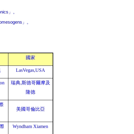
nics
」
。
lomesogens
」
。
國家
議
LasVegas,USA
ion
瑞典
,斯德哥爾摩及
隆德
際
美國哥倫比亞
際
Wyndham Xiamen