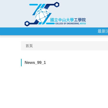
跳
到
主
要
內
容
最新
區
首頁
News_99_1