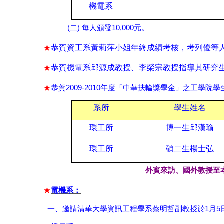
機電系
(
)
10,000
二
每人頒發
元。
恭賀資工系黃莉萍小姐年終成績考核，考列優等
★
恭賀機電系邱源成教授、李榮宗教授指導其研究
★
2009-2010
★
恭賀
年度「中華扶輪獎學金」之工學院學
系所
學生姓名
環工所
博一生邱漢瑜
環工所
碩二生楊士弘
外賓來訪、國外教授至
★
電機系：
1
5
一
、邀請清華大學資訊工程學系蔡明哲副教授於
月