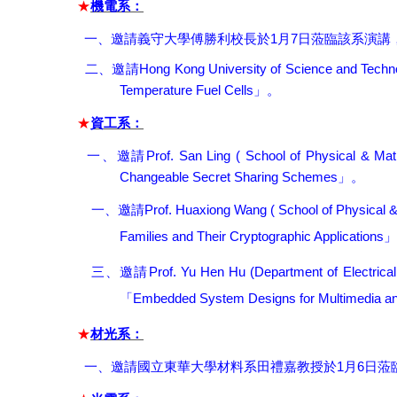
★
機電系：
1
7
一、邀請義守大學傅勝利校長於
月
日
蒞臨該系演講
Hong Kong University of Science and Techn
二、邀請
Temperature Fuel Cells
」。
★
資工系：
Prof. San Ling ( School of Physical & Mat
一、邀請
Changeable Secret Sharing Schemes
」。
一、
Prof. Huaxiong Wang ( School of Physical 
邀請
Families and Their Cryptographic Applications
」
Prof. Yu Hen Hu (Department of Electrica
三、邀請
Embedded System Designs for Multimedia and 
「
★
材光系：
1
6
一、邀請國立東華大學材料系田禮嘉教授於
月
日
蒞