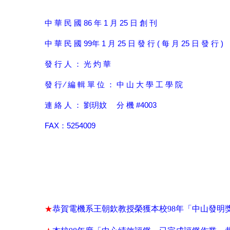
中 華 民 國 86 年 1 月 25 日 創 刊
中 華 民 國 99年 1 月 25 日 發 行 ( 每 月 25 日 發 行 )
發 行 人 ： 光 灼 華
發 行 ∕ 編 輯 單 位 ： 中 山 大 學 工 學 院
連 絡 人 ： 劉玥妏 分 機 #4003
FAX：5254009
恭賀電機系王朝欽教授榮獲本校
98
年「中山發明
★