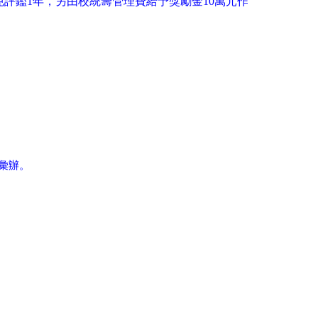
免評鑑
1
年，另由校統籌管理費給予獎勵金
10
萬元作
彙辦。