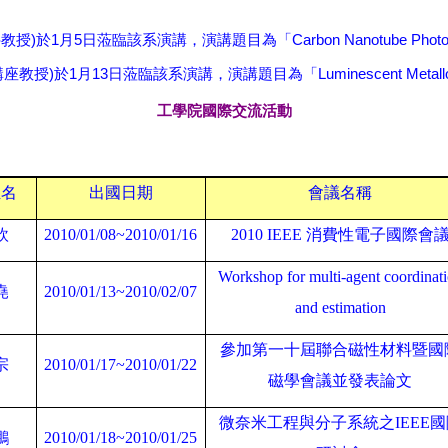
)
1
5
Carbon Nanotube Photo
科教授
於
月
日蒞臨該系演講，演講題目為「
)
1
13
Luminescent Metal
講座教授
於
月
日蒞臨該系演講，演講題目為「
工學院國際交流活動
姓名
出國日期
會議名稱
欽
2010/01/08~2010/01/16
2010 IEEE
消費性電子國際會
Workshop for multi-agent coordinat
堯
2010/01/13~2010/02/07
and estimation
參加第一十屆聯合磁性材料暨國
宗
2010/01/17~2010/01/22
磁學會議並發表論文
微奈米工程與分子系統之
IEEE
國
鵬
2010/01/18~2010/01/25