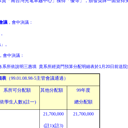
恭賀「南台灣光電卓越中心」獲得「優等」，頒發獎牌一面並得
會議
，會中決議：
」。
點」。
，會中決議：
1
20
各系所依說明三惠填
貴系所經資門預算分配明細表於
月
日前送院
細表
（
99.01.08.98-5
主管會議通過
）
系所可分配額
其他分配額
99
年度
(依學生人數)(註一)
總分配額
21,700,000
21,700,000
(
註
1)(
註
3)