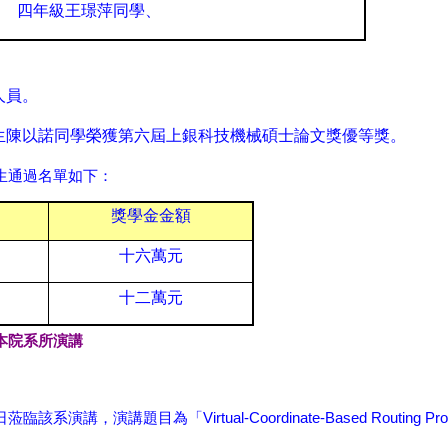
四年級王璟萍同學、
人員。
生陳以諾同學榮獲第六屆上銀科技機械碩士論文獎優等獎。
生通過名單如下：
獎學金金額
十六萬元
十二萬元
本院系所演講
Virtual-Coordinate-Based Routing Pr
日
蒞臨該系演講，演講題目為「