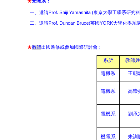
★
光電系：
Prof. Shiji Yamashita (
一、邀請
東京大學工學系研究
Prof. Duncan Bruce(
YORK
二、邀請
英國
大學化學系
★
教師
出國進修或參加國際研討會：
系所
教師
電機系
王朝
電機系
高崇
電機系
劉承
機電系
朱訓