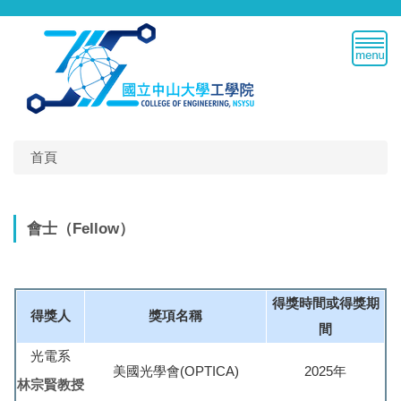
跳
到
主
要
內
容
區
首頁
會士（Fellow）
得獎時間或得獎期
得獎人
獎項名稱
間
光電系
美國光學會(OPTICA)
2025年
林宗賢教授