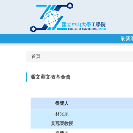
跳
到
主
要
內
容
最新
區
首頁
潘文淵文教基金會
得獎人
材光系
黃冠榮教授