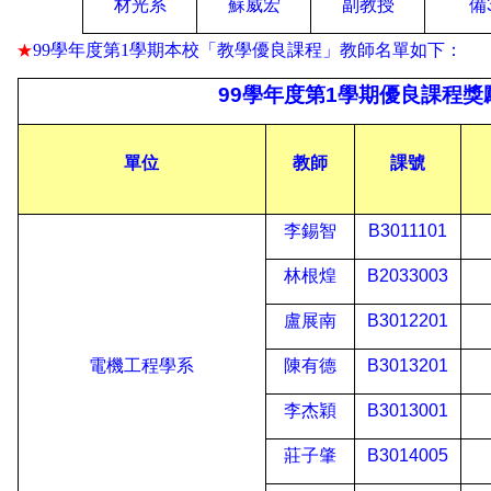
材光系
蘇威宏
副教授
備
99
學年度第
1
學期本校「教學優良課程」教師名單如下：
★
99
學年度第
1
學期優良課程獎
單位
教師
課號
李錫智
B3011101
林根煌
B2033003
盧展南
B3012201
電機工程學系
陳有德
B3013201
李杰穎
B3013001
莊子肇
B3014005