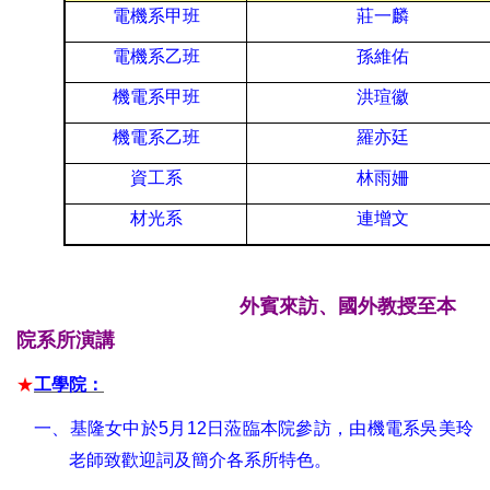
電機系甲班
莊一麟
電機系乙班
孫維佑
機電系甲班
洪瑄徽
機電系乙班
羅亦廷
資工系
林雨姍
材光系
連增文
外賓來訪、國外教授至本
院系所演講
★
工學院
：
一、
基隆女中於
5
月
12
日蒞臨本院參訪，由機電系吳美玲
老師致歡迎詞及簡介各系所特色。