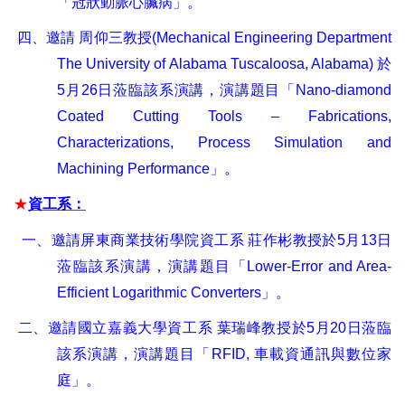
「冠狀動脈心臟病」。
四、邀請
周仰三教授
(Mechanical Engineering Department
The University of Alabama Tuscaloosa, Alabama)
於
5
月
26
日蒞臨該系演講，演講題目「
Nano-diamond
Coated Cutting Tools – Fabrications,
Characterizations, Process Simulation and
Machining Performance
」。
★
資工系：
一、邀請屏東商業技術學院資工系
莊作彬教授於
5
月
13
日
蒞臨該系演講，演講題目「
Lower-Error and Area-
Efficient Logarithmic Converters
」。
二、
邀請國立嘉義大學資工系
葉瑞峰教授於
5
月
20
日蒞臨
該系演講，演講題目「
RFID,
車載資通訊與數位家
庭」。