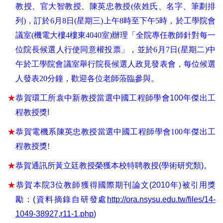
教授、官大智教授、陳英忠教授(依姓氏、名字、筆劃排
列)，訂於6月8日(星期三)上午8時至下午5時，於工學院會
議室(機電大樓4樓東4040室)辦理「全院專任教師針對每一
位院長候選人行使同意權投票」，並於6月7日(星期二)中
午於工學院會議室舉行院長候選人政見發表會，每位候選
人發表20分鐘，歡迎各位老師蒞臨參與。
★
恭賀環工所袁中新教授當選中國工程師學會
100
年傑出工
程教授獎
!
★
恭賀電機系陳英忠教授當選中國工程師學會100年傑出工
程教授獎!
★
恭賀通訊所黃立廷教授榮獲本校特聘教授
(
學術研究類
)
。
★
恭賀本院
3
位教師獲得國際期刊論文
(2010
年
)
被引用獎
勵
：
(
資料摘錄自研發處
http://ora.nsysu.edu.tw/files/14-
1049-38927,r11-1.php
)