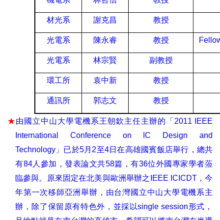
材光系
謝克昌
教授
光電系
陳永睿
教授
Fellow
光電系
林宗賢
副教授
環工所
袁中新
教授
通訊所
郭志文
教授
★
由國立中山大學電機系王朝欽主任主辦的「
2011 IEEE
International Conference on IC Design and
Technology
」已於
5
月
2
至
4
日在高雄國賓飯店舉行，總共
有
84
人參加，發表論文共
58
篇，有
36
位外國專家學者蒞
臨參與。原來固定在北美與歐洲舉辦之
IEEE ICICDT
，今
年第一次移師亞洲舉辦，由台灣國立中山大學電機系主
辦，除了保留原有特色外，並採以
single session
形式，