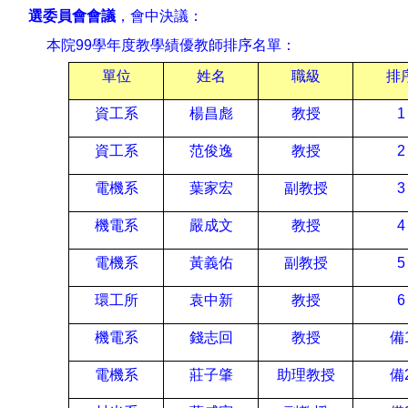
選委員會會議
，會中決議：
本院
99
學年度教學績優教師排序名單：
單位
姓名
職級
排
資工系
楊昌彪
教授
1
資工系
范俊逸
教授
2
電機系
葉家宏
副教授
3
機電系
嚴成文
教授
4
電機系
黃義佑
副教授
5
環工所
袁中新
教授
6
機電系
錢志回
教授
備
電機系
莊子肇
助理教授
備