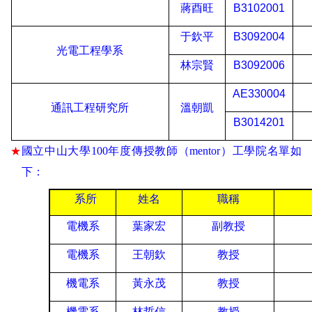
蔣酉旺
B3102001
于欽平
B3092004
光電工程學系
林宗賢
B3092006
AE330004
通訊工程研究所
溫朝凱
B3014201
國立中山大學
100
年度傳授教師（
mentor
）工學院名單如
★
下：
系所
姓名
職稱
電機系
葉家宏
副教授
電機系
王朝欽
教授
機電系
黃永茂
教授
機電系
林哲信
教授