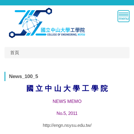
跳
到
主
要
內
容
區
首頁
News_100_5
國 立 中 山 大 學 工 學 院
NEWS MEMO
No.5, 2011
http://engn.nsysu.edu.tw/