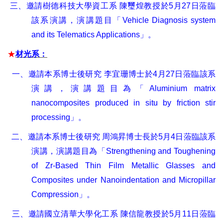
三、
邀請樹德科技大學資工系
陳璽煌教授於
5
月
27
日蒞臨
該系演講，演講題目「
Vehicle Diagnosis system
and its Telematics Applications
」。
★
材光系：
一、邀請本系博士後研究
李宜珊博士於
4
月
27
日蒞臨該系
演講，演講題目為「
Aluminium matrix
nanocomposites produced in situ by friction stir
processing
」。
二、邀請本系博士後研究
周鴻昇博士長於
5
月
4
日蒞臨該系
演講，演講題目為「
Strengthening and Toughening
of Zr-Based Thin Film Metallic Glasses and
Composites under Nanoindentation and Micropillar
Compression
」。
三、邀請國立清華大學化工系
陳信龍教授於
5
月
11
日蒞臨