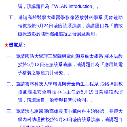
講，演講題目為「
WLAN Introduction
」。
五、
邀請高雄醫學大學醫學影像暨放射科學系
周銘鐘助
理教授於
5
月
24
日蒞臨該系演講，演講題目為「擴散
磁振造影於腦部纖維追蹤之發展及應用」。
★
機電系：
一、邀請國防大學理工學院機電能源及航太學系
羅本喆教
授於
5
月
12
日蒞臨該系演講，演講題目為「應用於電
子構裝之微應力計研究」。
二、邀請雲林科技大學環境與安全衛生工程系
張銘坤副教
授兼環境安全科技中心主任於
5
月
19
日蒞臨該系演
講，演講題目「潛變與超音波檢測」。
三、邀請洪志凌醫師
(
高雄長庚心臟內科主治醫師
、
長庚大
學內科助理教授
)
於
5
月
20
日蒞臨該系演講，演講題目