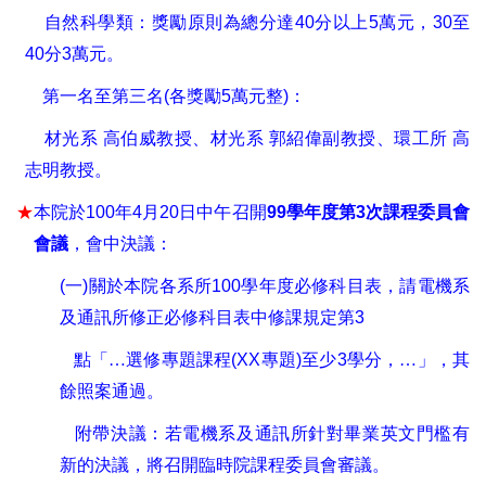
自然科學類：獎勵原則為總分達
40
分以上
5
萬元，
30
至
40
分
3
萬元。
第一名至第三名
(
各獎勵
5
萬元整
)
：
材光系
高伯威教授、材光系
郭紹偉副教授、環工所
高
志明教授
。
★
本院於
100
年
4
月
20
日中午召開
99
學年度第
3
次課程委員會
會議
，會中決議：
(
一
)
關於本院各系所
100
學年度必修科目表
，
請電機系
及通訊所修正必修科目表中修課規定第
3
點
「
…
選修專題課程
(XX
專題
)
至少
3
學分，
…
」，其
餘照案通過。
附帶決議：若電機系及通訊所針對畢業英文門檻有
新的決議，將召開臨時院課程委員會審議。