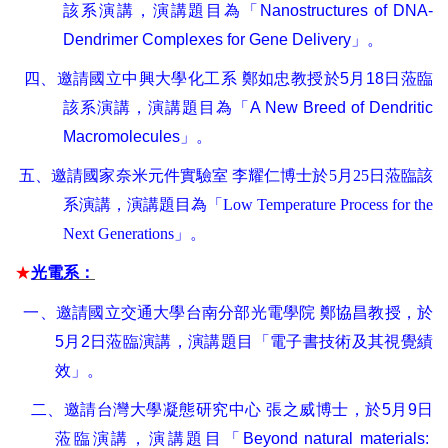
該系演講，演講題目為「
Nanostructures of DNA-
Dendrimer Complexes for Gene Delivery
」。
四、邀請國立中興大學化工系
鄭如忠教授於
5
月
18
日蒞臨
該系演講，演講題目為「
A New Breed of Dendritic
Macromolecules
」。
五、邀請國家奈米元件實驗室
李耀仁博士於
5
月
25
日蒞臨該
系演講，演講題目為「
Low Temperature Process for the
Next Generations
」。
★
光電系：
一、邀請國立交通大學台南分部光電學院
鄭協昌教授，於
5
月
2
日蒞臨演講，演講題目「電子書技術及其視覺績
效」。
二、邀請台灣大學凝態研究中心
張之威博士，於
5
月
9
日
蒞臨演講，演講題目「
Beyond natural materials: