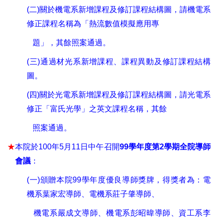
(
二
)
關於機電系新增課程及修訂課程結構圖
，請機電系
修正課程名稱為「熱流數值模擬應用專
題」，其餘照案通過。
(
三
)
通過材光系新增課程
、
課程異動及修訂課程結構
圖
。
(
四
)
關於光電系新增課程及修訂課程結構圖
，請光電系
修正「富氏光學」之英文課程名稱，其餘
照案通過。
★
本院於
100
年
5
月
11
日中午召開
99
學年度第
2
學期全院導師
會議
：
(
一
)
頒贈本院
99
學年度優良導師獎牌
，
得獎者為
：
電
機系葉家宏導師
、
電機系莊子肇導師
、
機電系嚴成文導師
、
機電系彭昭暐導師
、
資工系李