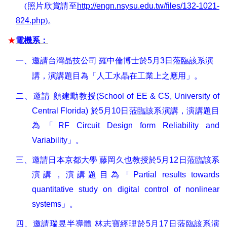
(
照片欣賞請至
http://engn.nsysu.edu.tw/files/132-1021-
824.php
)
。
★
電機系：
一、
邀請
台灣晶技公司
羅中倫博士
於
5
月
3
日蒞臨該系演
講，演講題目為「人工水晶在工業上之應用」。
二、
邀請
顏建勳教授
(School of EE & CS, University of
Central Florida)
於
5
月
10
日蒞臨該系演講，演講題目
為「
RF Circuit Design form Reliability and
Variability
」。
三、
邀請日本京都大學
藤岡久也教授於
5
月
12
日蒞臨該系
演講，演講題目為「
Partial results towards
quantitative study on digital control of nonlinear
systems
」。
四、
邀請瑞昱半導體
林志寶經理於
5
月
17
日蒞臨該系演