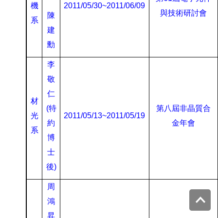
機
2011/05/30~2011/06/09
與技術研討會
陳
系
建
勳
李
敬
仁
材
(
特
第八屆非晶質合
光
2011/05/13~2011/05/19
約
金年會
系
博
士
後
)
周
Top
鴻
昇