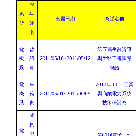
學
系
生
出國日期
會議名稱
所
姓
名
電
曾
第五屆生醫資訊
機
紹
2011/05/10~2011/05/12
與生醫工程國際
系
賓
會議
電
辜
2011
年
IEEE
工業
機
德
2011/05/01~2011/06/05
與商業電力系統
系
典
技術研討會
盧
貫
電
中
第
61
屆電子元件