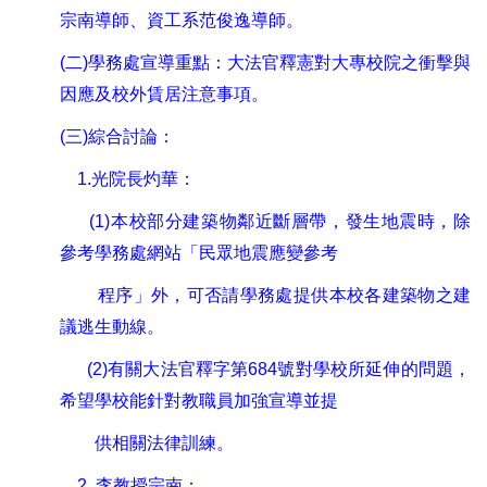
宗南導師
、
資工系范俊逸導師
。
(
二
)
學務處宣導重點
：
大法官釋憲對大專校院之衝擊與
因應及校外賃居注意事項
。
(
三
)
綜合討論
：
1.
光院長灼華
：
(1)
本校部分建築物鄰近斷層帶
，發生地震時，除
參考學務處網站「民眾地震應變參考
程序」外，可否請學務處提供本校各建築物之建
議逃生動線。
(2)
有關大法官釋字第
684
號對學校所延伸的問題
，
希望學校能針對教職員加強宣導並提
供相關法律訓練
。
2.
李教授宗南
：