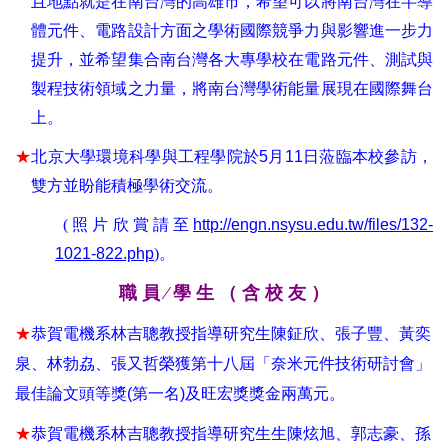
且地點就是在南台灣的高雄市，希望可以將南台灣在半導
體元件、電路設計方面之學術國際競爭力與影響進一步力
提升，並希望集合南台灣各大專學校在電路元件、測試與
製程技術領域之力量，將南台灣學術能量展現在國際舞台
上。
★
北京大學環境科學與工程學院於
5
月
11
日
蒞臨本校參訪
，
雙方並盼能積極學術交流
。
(
照片欣賞請至
http://engn.nsysu.edu.tw/files/132-
1021-822.php
)
。
職 員 ∕ 學 生 （ 含 校 友 ）
★
恭賀電機系林吉聰教授指導研究生陳鉦欣
、張子豐、黃奕
泉、林勃劦、張又哲榮獲第十八屆「奈米元件技術研討會」
最佳論文頭等獎
(
第一名
)
及旺宏獎獎金兩萬元
。
★
恭賀電機系林吉聰教授指導研究生生陳炫旭、郭志豪、孫