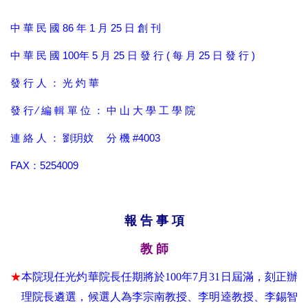
中 華 民 國 86 年 1 月 25 日 創 刊
中 華 民 國 100年 5 月 25 日 發 行 ( 每 月 25 日 發 行 )
發 行 人 ： 光 灼 華
發 行 ∕ 編 輯 單 位 ： 中 山 大 學 工 學 院
連 絡 人 ： 劉玥妏 分 機 #4003
FAX：5254009
報 告 事 項
教 師
★
本院現任光灼華院長任期將於100年7月31日屆滿，刻正辦
理院長遴選，候選人為李宗南教授、李明逵教授、李錫智