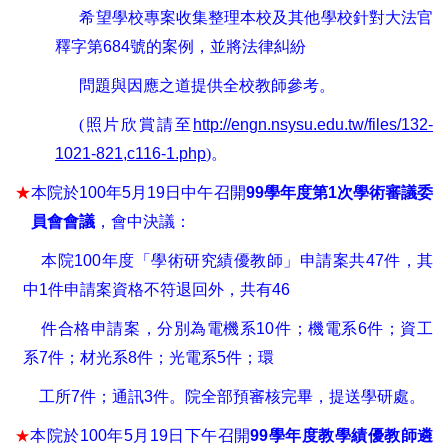
希望學校專案收集整理本校及其他學校針對大法官
釋字第
684
號的案例
，
並將法律糾紛
問題與因應之道提供全校教師參考
。
(
照片欣賞請至
http://engn.nsysu.edu.tw/files/132-
1021-821,c116-1.php
)
。
★
本院於
100
年
5
月
19
日中午召開
99
學年度第
1
次學術審議委
員會會議
，會中決議：
本院
100
年度「學術研究績優教師」申請案共
47
件，其
中
1
件申請案資格不符退回外，共有
46
件合格申請案，分別為電機系
10
件；機電系
6
件；資工
系
7
件；材光系
8
件；光電系
5
件；環
工所
7
件；通訊
3
件。院全部預審核完畢，提送學研處。
本院於
100
年
5
月
19
日下午召開
99
學年度教學績優教師遴
★