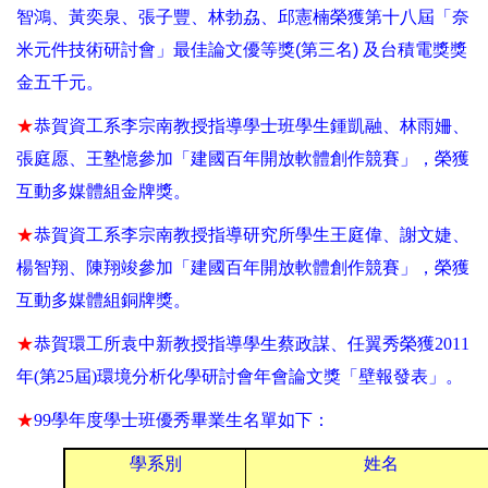
智鴻、黃奕泉、張子豐、林勃劦、邱憲楠榮獲第十八屆「奈
米元件技術研討會」最佳論文優等獎
(
第三名
)
及台積電獎獎
金五千元。
★
恭賀
資工系李宗南教授指導學士班學生鍾凱融、林雨姍、
張庭愿、王塾憶參加「建國百年開放軟體創作競賽」，榮獲
互動多媒體組金牌獎。
★
恭賀
資工系李宗南教授指導研究所學生王庭偉、謝文婕、
楊智翔、陳翔竣參加「建國百年開放軟體創作競賽」，榮獲
互動多媒體組銅牌獎。
★
恭賀環工所袁中新教授指導學生蔡政謀、任翼秀榮獲
2011
年
(
第
25
屆
)
環境分析化學研討會年會論文獎「壁報發表」。
★
99
學年度學士班優秀畢業生名單如下：
學系別
姓名