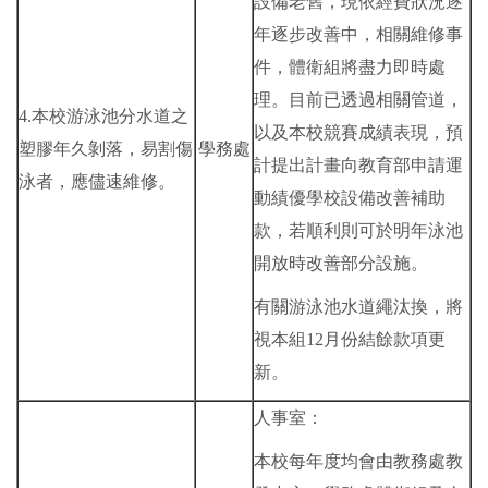
設備老舊，現依經費狀況逐
年逐步改善中，相關維修事
件，體衛組將盡力即時處
理。目前已透過相關管道，
4.本校游泳池分水道之
以及本校競賽成績表現，預
塑膠年久剝落，易割傷
學務處
計提出計畫向教育部申請運
泳者，應儘速維修。
動績優學校設備改善補助
款，若順利則可於明年泳池
開放時改善部分設施。
有關游泳池水道繩汰換，將
視本組12月份結餘款項更
新。
人事室：
本校每年度均會由教務處教