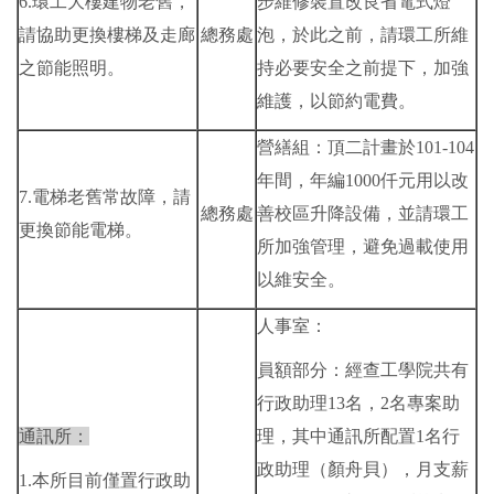
6.環工大樓建物老舊，
步維修裝置改良省電式燈
請協助更換樓梯及走廊
總務處
泡，於此之前，請環工所維
之節能照明。
持必要安全之前提下，加強
維護，以節約電費。
營繕組：頂二計畫於101-104
年間，年編1000仟元用以改
7.電梯老舊常故障，請
總務處
善校區升降設備，並請環工
更換節能電梯。
所加強管理，避免過載使用
以維安全。
人事室：
員額部分：經查工學院共有
行政助理13名，2名專案助
通訊所：
理，其中通訊所配置1名行
政助理（顏舟貝），月支薪
1.本所目前僅置行政助