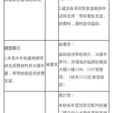
2.建請各系所對新進教師申
請與支用「學術重點支援」
經費時，適時提供協助。
秘書室：
材光系：
協助提供學校簡介、30週年
1.本系今年校慶將辦理
專刊；另場地亦協調於圖資
秘書室
材光系暨材料所30週年
大樓11樓1106、1107室辦
慶，希學校能提供經費
理。（校長11/12赴會場致
支援。
賀）
會計室：
本校各年度預算分配均依據
「國立中山大學年度預算經