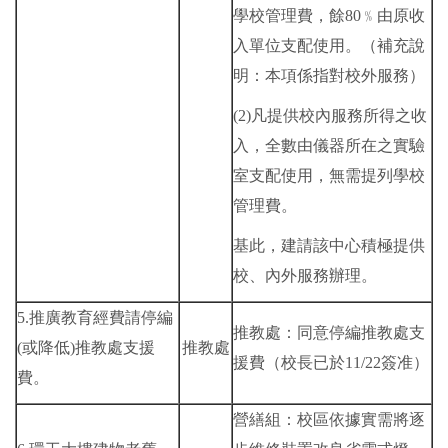
學校管理費，餘80﹪由原收
入單位支配使用。（補充說
明：本項係指對校外服務）
(2)凡提供校內服務所得之收
入，全數由儀器所在之實驗
室支配使用，無需提列學校
管理費。
基此，建請該中心積極提供
校、內外服務辦理。
5.推廣教育經費請停編
推教處：同意停編推教處支
(或降低)推教處支援
推教處
援費（校長已於11/22簽准）
費。
營繕組：校區依據實需將逐