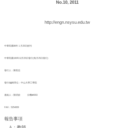
No.10, 2011
http://engn.nsysu.edu.tw
中華民國86年 1 月25日創刊
中華民國100年12月25日發行(每月25日發行)
發行人：陳英忠
發行/編輯單位：中山大學工學院
連絡人：劉玥妏 分機#4003
FAX：5254009
報告事項
A
：教師