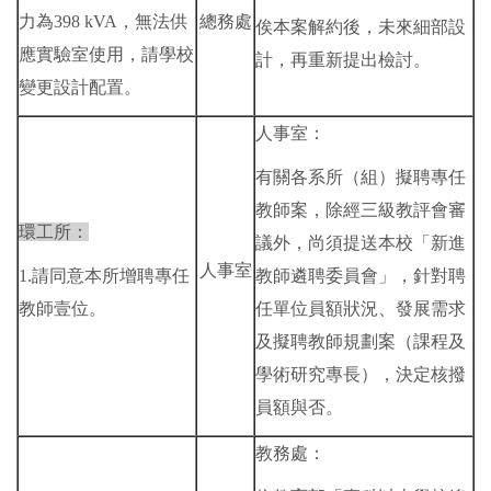
力為398 kVA，無法供
總務處
俟本案解約後，未來細部設
應實驗室使用，請學校
計，再重新提出檢討。
變更設計配置。
人事室：
有關各系所（組）擬聘專任
教師案，除經三級教評會審
環工所：
議外，尚須提送本校「新進
人事室
1.請同意本所增聘專任
教師遴聘委員會」，針對聘
教師壹位。
任單位員額狀況、發展需求
及擬聘教師規劃案（課程及
學術研究專長），決定核撥
員額與否。
教務處：