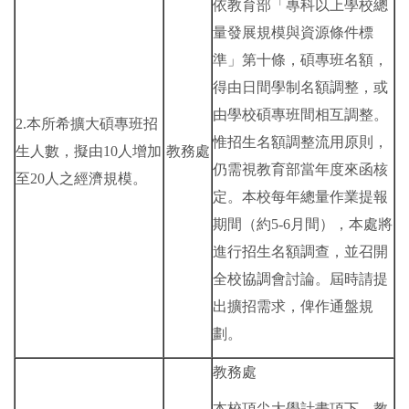
依教育部「專科以上學校總
量發展規模與資源條件標
準」第十條，碩專班名額，
得由日間學制名額調整，或
由學校碩專班間相互調整。
2.本所希擴大碩專班招
惟招生名額調整流用原則，
生人數，擬由10人增加
教務處
仍需視教育部當年度來函核
至20人之經濟規模。
定。本校每年總量作業提報
期間（約5-6月間），本處將
進行招生名額調查，並召開
全校協調會討論。屆時請提
出擴招需求，俾作通盤規
劃。
教務處
本校頂尖大學計畫項下，教