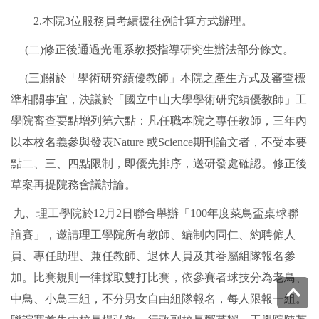
2.本院3位服務員考績援往例計算方式辦理。
(二)修正後通過光電系教授指導研究生辦法部分條文。
(三)關於「學術研究績優教師」本院之產生方式及審查標
準相關事宜，決議於「國立中山大學學術研究績優教師」工
學院審查要點增列第六點：凡任職本院之專任教師，三年內
以本校名義參與發表Nature 或Science期刊論文者，不受本要
點二、三、四點限制，即優先排序，送研發處確認。修正後
草案再提院務會議討論。
九、理工學院於12月2日聯合舉辦「100年度菜鳥盃桌球聯
誼賽」，邀請理工學院所有教師、編制內同仁、約聘僱人
員、專任助理、兼任教師、退休人員及其眷屬組隊報名參
加。比賽規則一律採取雙打比賽，依參賽者球技分為老鳥、
Top
中鳥、小鳥三組，不分男女自由組隊報名，每人限報一組。