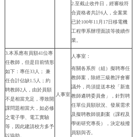
2.至截止收件日，經審核符
合資格者共計6人，全案業
已於100年11月17日移電機
工程學系辦理面談等後續作
業。
3.本系應有員額41位專
人事室：
任教師，但是目前情形
有關各系所（組）擬聘專任
如下：專任33人； 兼
教師案，除經三級教評會審
任合計佔缺1.5人；約
議外，尚須提送本校「新進
聘教師2人，由於員額
人事室
教師遴聘委員會」，針對聘
不是相當充足，導致開
任單位員額狀況、發展需求
課問題相當大，如必修
及擬聘教師規劃案（課程及
之電子學、電工實驗
學術研究專長），決定核撥
等，因此建請校方多予
員額與否。
以協助。