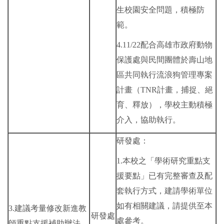
生校園安全問題，積極防
範。
4.11/22配合高雄市政府動物
保護處與民間團體於壽山地
區共同執行流浪狗管理專案
計畫（TNR計畫，捕捉、絕
育、釋放），學校主動積極
介入，協助執行。
研發處：
1.本校之「學術研究重點支
援要點」已有完整審查及配
套執行方式，建請學術單位
如有相關建議，請提供至本
3.建議考量修改新進教
研發處
處參考。
師重點支援補助辦法。