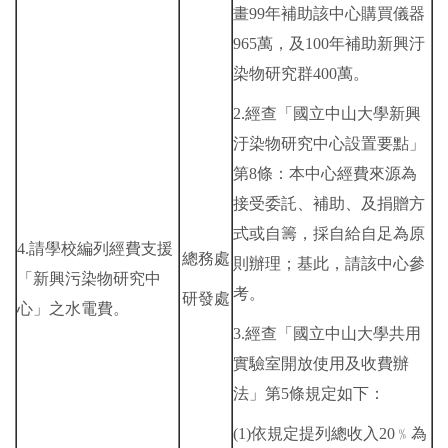
畫99年補助該中心購買儀器
965萬，及100年補助新興汙
染物研究群400萬。
2.經查「國立中山大學新興
汙染物研究中心設置要點」
第8條：本中心經費來源為
接受委託、補助、及捐贈方
式或自籌，採自給自足為原
4.請學校編列經費支援
總務處
則辦理；基此，請該中心參
「新興污染物研究中
考。
研發處
心」之水電費。
3.經查「國立中山大學共用
實驗室開放使用及收費辦
法」第5條規定如下：
(1)依規定提列總收入20﹪為