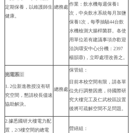
作業：飲水機每週保養1
定期保養，以維護師生
總務處
次，中央飲水系統每月加鹽
健康。
保養1次，每季抽驗44台飲
水機檢測大腸桿菌群。各使
用單位若有建議事項亦歡迎
洽詢環安中心(分機：2397
楊韻蓉)，立即處理改善之。
保管組：
光電系：
目前本校空間有限，請各單
1. 2位新進教授沒有研
總務處
位先行調整因應，待國際研
究空間，懇請校長儘速
究大樓完工及仁武校區設置
協助解決。
後將可疏解空間不足問題。
2.據悉國研大樓電力配
營繕組：
置，2/3樓空間的總電