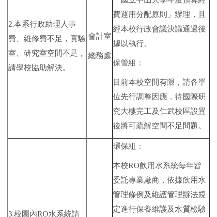
費運用分配原則」辦理，且
2.本系行政助理人事
經本校行政會議決議通過後
會計室
費、維修費不足，實驗
據以執行。
室、研究室空間不足，
總務處
保管組：
請學校協助解決。
目前本校空間有限，請各單
位先行調整因應，待國際研
究大樓完工及仁武校區設罝
後將可疏解空間不足問題。
環保組：
本校RO飲用水系統每年皆
委託專業廠商，依據飲用水
管理條例及維護管理辦法規
定進行保養維護及水質檢驗
3.校園內RO水系統請