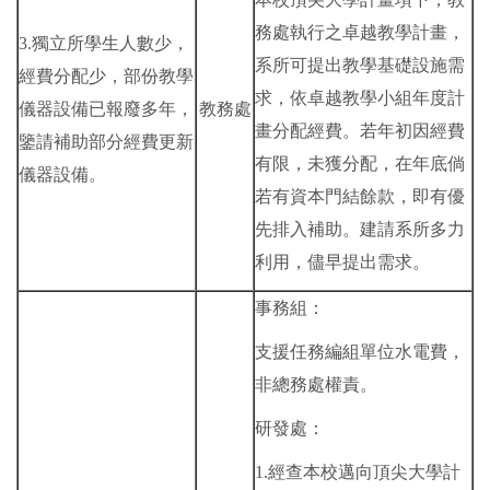
務處執行之卓越教學計畫，
3.獨立所學生人數少，
系所可提出教學基礎設施需
經費分配少，部份教學
求，依卓越教學小組年度計
儀器設備已報廢多年，
教務處
畫分配經費。若年初因經費
鑒請補助部分經費更新
有限，未獲分配，在年底倘
儀器設備。
若有資本門結餘款，即有優
先排入補助。建請系所多力
利用，儘早提出需求。
事務組：
支援任務編組單位水電費，
非總務處權責。
研發處：
1.經查本校邁向頂尖大學計