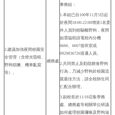
事務組：
1.本組已自100年11月5日起
於夜間18:00-22:00增派1名委
外人員到校驅離野狗，夜間
如需協助請電校內分機
6666、6667值班室或
2.建議加強夜間校園安
0929836726巡邏人員。
全管理（含燈光昏暗、
總務處
2.共同禁止及勸阻餵食野狗
野狗猖獗、機車亂竄
行為，乃減少野狗於校園流
等）。
竄最佳方法，請全校師生同
仁配合辦理。
3.副校長於11/18召集學務
處、總務處等相關單位研議
如何處理校園彌猴及野狗滋