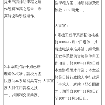
提出申請補助學程之運
位學程方案，補助開辦費用
作經費20萬之簽呈，希
餘款（180萬元）。
冀能協助學程運作。
人事室：
1.電機工程學系蔡招治核准
於100年12月12日退休，其
所遺職缺奉准外補，經電機
工程學系提供資格條件與工
作項目，於100年11月9日移
2.本系蔡招治小姐已辦
本室辦理徵才作業；本室並
理退休核准，請校方盡
於是日於行政院人事行政局
快協助本系遞補具有公
人事室
「事求人」網站刊登公開徵
務人員任用資格之技
才，期間自100年11月9日起
士，以順利交接業務。
至100年11月14日止。