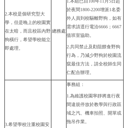
1.本組已自100年11月5日起
於夜間1800-2200增派1名委
2.本校是個研究型大
外人員到校驅離野狗，如有
學，但是晚上的校園實
需求請逕行電洽6666；6667
在太暗，而且校區內野
總務處
值班室協助。
狗橫行，希望學校能立
2.共同禁止及勸阻餵食野狗
即處理。
行為，乃減少野狗於校園流
竄最佳方法，請全校師生同
仁配合辦理。
事務組：
1.為維護校園寧靜將進行夜
間違規停放於教學與行政區
域之汽、機車拍照、開單或
拖吊作業。
3.希望學校注重校園安