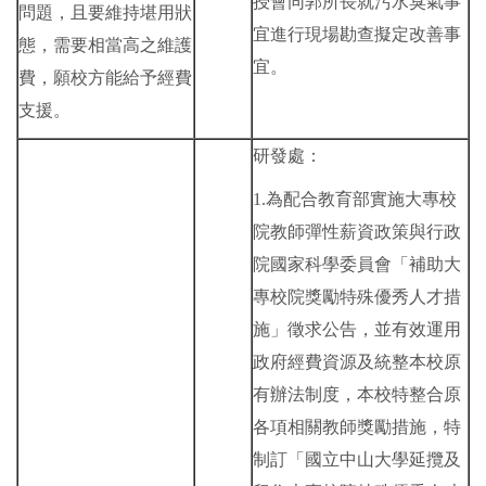
授會同郭所長就污水臭氣事
問題，且要維持堪用狀
宜進行現場勘查擬定改善事
態，需要相當高之維護
宜。
費，願校方能給予經費
支援。
研發處：
1.為配合教育部實施大專校
院教師彈性薪資政策與行政
院國家科學委員會「補助大
專校院獎勵特殊優秀人才措
施」徵求公告，並有效運用
政府經費資源及統整本校原
有辦法制度，本校特整合原
各項相關教師獎勵措施，特
制訂「國立中山大學延攬及