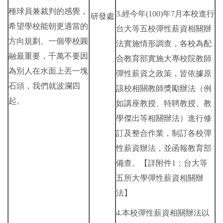
種球員兼裁判的感覺，
3.經今年(100)年7月本校進行
研發處
希望學校能朝更適當的
台大等五校彈性薪資相關辦
方向規劃。一個學校圓
法實施情形調查，各校為配
融最重要，千萬不要因
合教育部實施大專校院教師
為別人在水面上丟一塊
彈性薪資之政策，皆依據原
石頭，我們就波瀾四
該校相關教師獎勵辦法（例
起。
如講座教授、特聘教授、教
學傑出等相關辦法）進行修
訂及整合作業，制訂各校彈
性薪資辦法，並函報教育部
備查。【詳附件1：台大等
五所大學彈性薪資相關辦
法】
4.本校彈性薪資相關辦法以