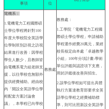
事項
位
電機系：
教務處：
1.電機電力工程國際碩
1.工學院「電機電力工程國
士學位學程將針對100
際碩士學位學程」申請補助
年度大學校院全英語學
學程運作經費20萬元，業經
位學制班別訪視之訪視
校長核定由本處「卓越教學
結果進行改善：因學程
小組」100年分項計畫-學術
學生人數少，且教師皆
單位評鑑與認證項下支應，
由電機系電力組老師支
教務處
用於評鑑後改善與招生。
援，以往學校也無額外
提供經費補助。經由校
2.該學位學程如可提出具體
內「開設全英語學位學
執行方案達教育部要求全英
程配套方案討論會
語學位學程之經費補助標
議」，本學程已向學校
準，則可比照新設全英語學