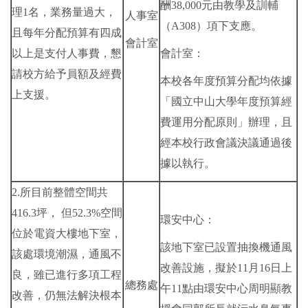
酬38,000元由教學及訓輔
理1名，業務量過大，
人事室
（A308）項下支應。
且每年分配預算有四成
會計室
以上是支付人事費，懇
會計室：
請校方給予員額及經費
本校各年度預算分配均依據
上支援。
「國立中山大學年度預算經
費運用分配原則」辦理，且
經本校行政會議決議通過後
據以執行。
2.所目前整體空間共
416.3坪， 但52.3%空間
環安中心：
位於電資大樓地下室，
該地下室已設置抽換機通風
該處環境潮濕，通風不
改善設施，擬於11月16日上
良，雖已進行多項工程
總務處
午11點由環安中心周明顯教
改善，仍無法解決根本