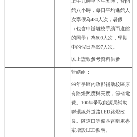
上午九時至下午五時，皆開
館八小時，每日平均進館人
次寒假為480人次，暑假
（包含申辦離校手續而進館
的同學）為609人次，學期
中的假日為697人次。
以上謹致參考資料供參
營繕組：
99年爭區內政部補助校區原
有路燈照度與亮度，節省電
費。100年爭取能源局補助
聯環線外道路LED路燈改
良。隧道口等偏區昏暗處專
案增設LED照明。