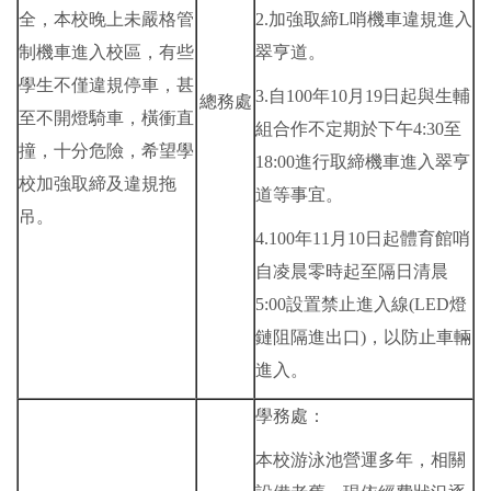
全，本校晚上未嚴格管
2.加強取締L哨機車違規進入
制機車進入校區，有些
翠亨道。
學生不僅違規停車，甚
3.自100年10月19日起與生輔
總務處
至不開燈騎車，橫衝直
組合作不定期於下午4:30至
撞，十分危險，希望學
18:00進行取締機車進入翠亨
校加強取締及違規拖
道等事宜。
吊。
4.100年11月10日起體育館哨
自凌晨零時起至隔日清晨
5:00設置禁止進入線(LED燈
鏈阻隔進出口)，以防止車輛
進入。
學務處：
本校游泳池營運多年，相關