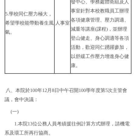
發中心、學務處體衛組及人
事室針對本校教職員工辦理
5.學校同仁壓力極大，
各項健康管理、壓力調適、
希望學校能帶動養生風
人事室
減重等講座(課程)，並辦理
氣。
登山健走、身心調適等各項
活動，歡迎同仁踴躍參加，
以舒緩工作壓力增進身心健
康。
八、本院於100年12月8日中午召開100學年度第5次主管會
議，會中決議：
(一)
1.本院13位公務人員考績援往例計算方式辦理，請機電
系及環工所再行協商。