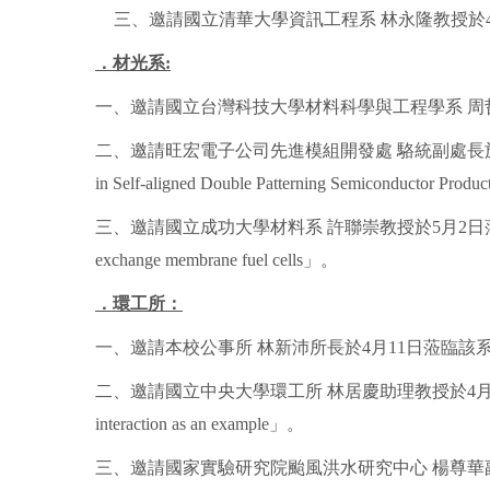
三、邀請國立清華大學資訊工程系 林永隆教授於4月27日蒞臨該系
．材光系
:
一、邀請國立台灣科技大學材料科學與工程學系 周
二、邀請旺宏電子公司先進模組開發處 駱統副處長於4月25日蒞臨該系演講，演講
in Self-aligned Double Patterning Semiconductor Prod
三、邀請國立成功大學材料系 許聯崇教授於5月2日蒞臨該系演講，演講題目為「Sy
exchange membrane fuel cells」。
．
環工所：
一、邀請本校公事所 林新沛所長於4月11日蒞臨
二、邀請國立中央大學環工所 林居慶助理教授於4月18日蒞臨該系演講，演講題目為
interaction as an example」。
三、邀請國家實驗研究院颱風洪水研究中心 楊尊華