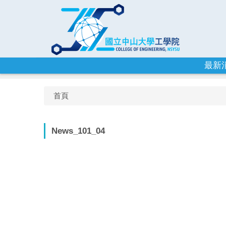
跳
到
主
要
內
容
最新
區
首頁
News_101_04