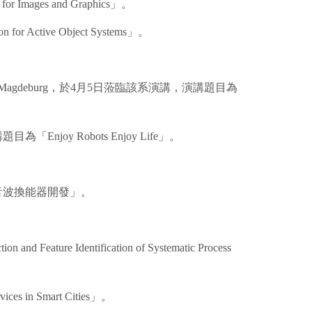
ages and Graphics」。
ctive Object Systems」。
icke-University Magdeburg，於4月5日蒞臨該系演講，演講題目為
 Robots Enjoy Life」。
音波換能器開發」。
Identification of Systematic Process
 Smart Cities」。