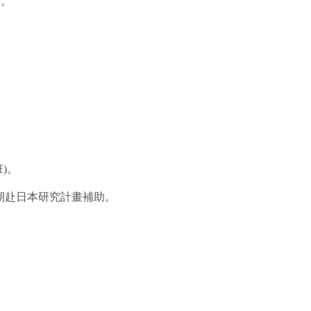
稱。
)。
期赴日本研究計畫補助。