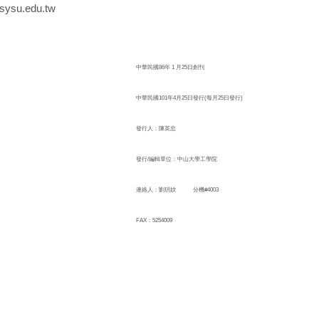
nsysu.edu.tw
中華民國86年 1 月25日創刊
中華民國101年4月25日發行(每月25日發行)
發行人：陳英忠
發行/編輯單位：中山大學工學院
連絡人：劉玥妏 分機#4003
FAX：5254009