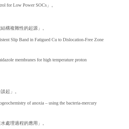
r Low Power SOCs」。
觀結構複雜性的起源」。
in Fatigued Cu to Dislocation-Free Zone
ranes for high temperature proton
件談起」。
f anoxia – using the bacteria-mercury
在水處理過程的應用」。