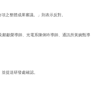
各分項之整體成果審議。」則表示反對。
師及鄺獻榮導師、光電系陳俐吟導師、通訊所黃婉甄導
，並提送研發處確認。