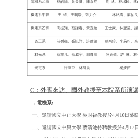
電機系乙班
林皓陽、黃昱健、陳泰均
周 廷、林瑞民、李
機電系甲班
王 靖、王鵬瑞、張力介
林銘震、葉祐良
機電系乙班
高振翔、蔡謹容、黃宣綸
王士豪、林翌呈、謝
資工系
莊弼堯、張以詳、許建綸
歐尚錞、李易昀、余
材光系
蔡非凡、蓋威宇、郭珈瑋
吳貞儀、許 琳、林
光電系
許亘亞、林凱晨
楊媛茹
C
：外賓來訪、國外教授至本院系所演
．電機系
:
一、邀請國立中正大學 吳財福教授於4月10日
二、邀請國立中興大學 蔡清池特聘教授於4月1