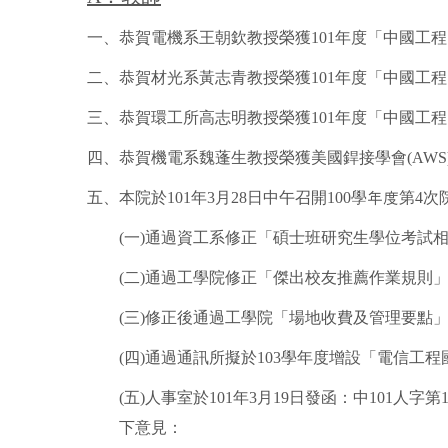
一、恭賀電機系王朝欽教授榮獲101年度「中國工
二、恭賀材光系黃志青教授榮獲101年度「中國工
三、恭賀環工所高志明教授榮獲101年度「中國工
四、恭賀機電系魏蓬生教授榮獲美國銲接學會(AWS)Warren F.
五、本院於101年3月28日中午召開100學年度第4
(一)通過資工系修正「碩士班研究生學位考試
(二)通過工學院修正「傑出校友推薦作業規則
(三)修正後通過工學院「場地收費及管理要點
(四)通過通訊所擬於103學年度增設「電信
(五)人事室於101年3月19日發函：中10
下意見：