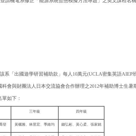
門，並請機電系修正「能源系統暫態模擬方法專題」之英文課程名
。
系「出國遊學研習補助款」每人10萬元(UCLA密集英語AIEP班
科會與財團法人日本交流協會合作辦理之2012年補助博士生暑
名單如下：
三年級
四年級
喬登
黃欐雅、林昱宏、季維均
錢弘彬、黃心柔、張家銘