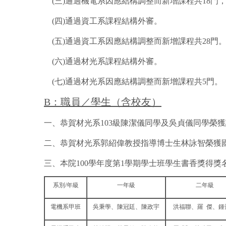
(三)通過機電系因應結構調整而新增課程共18
(四)通過資工系課程結構外審。
(五)通過資工系因應結構調整而新增課程共28門
(六)通過材光系課程結構外審。
(七)通過材光系因應結構調整而新增課程共5門。
B
：職員／學生（含校友）
一、恭賀材光系103級陳潔儀同學及吳貞儀同學榮獲該
二、恭賀材光系郭紹偉教授指導博士生林詠智榮獲國
三、本院100學年度第1學期學士班學生書香獎得獎
系別/年級
一年級
二年級
電機系甲班
吳秉學、陳冠廷、陳政宇
洪福聯、羅 傑、鍾