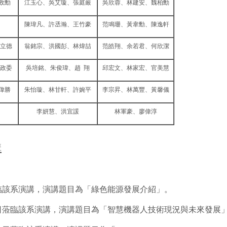
政勳
江玉心、吳艾璇、張庭嚴
吳欣蓉、林建安、魏柏勳
陳瑋凡、許丞瀚、王竹豪
范鳴珊、黃韋勳、陳逸軒
立德
翁銘宗、洪國彭、林煒喆
范皓翔、余若君、何欣潔
政委
吳培銘、朱俊瑋、趙 翔
邱宏文、林家宏、官美慧
偉勝
朱怡璇、林甘軒、許婉平
李宗昇、林萬豐、黃馨儀
李妍慧、洪宜諼
林軍豪、廖偉淳
講
蒞臨該系演講，演講題目為「綠色能源發展介紹」。
7日蒞臨該系演講，演講題目為「智慧機器人技術現況與未來發展