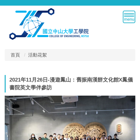
跳
到
主
要
內
容
區
首頁
活動花絮
2021年11月26日-漫遊鳳山：舊振南漢餅文化館X鳳儀
書院英文學伴參訪