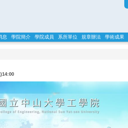
消息
學院簡介
學院成員
系所單位
規章辦法
學術成果
4:00