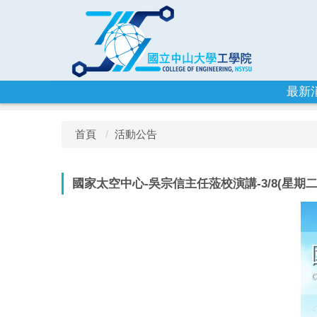
跳
到
主
要
內
容
最新
區
首頁
活動公告
國家太空中心-吳宗信主任蒞校演講-3/8(星期二)1