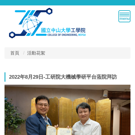
跳
到
主
要
內
容
區
首頁
活動花絮
2022年8月29日-工研院大機械學研平台蒞院拜訪