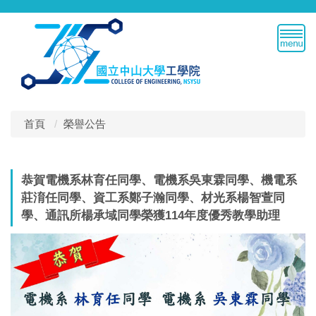
跳
到
主
要
內
容
區
首頁
榮譽公告
恭賀電機系林育任同學、電機系吳東霖同學、機電系
莊淯任同學、資工系鄭子瀚同學、材光系楊智萱同
學、通訊所楊承域同學榮獲114年度優秀教學助理