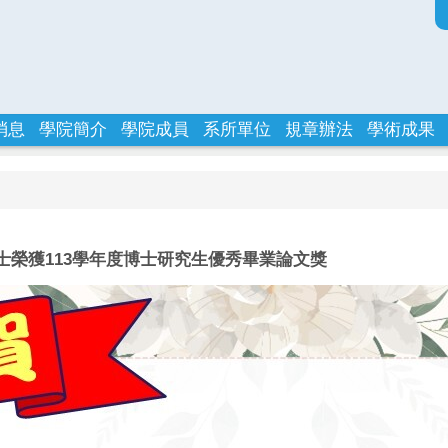
消息
學院簡介
學院成員
系所單位
規章辦法
學術成果
榮獲113學年度博士研究生優秀畢業論文獎