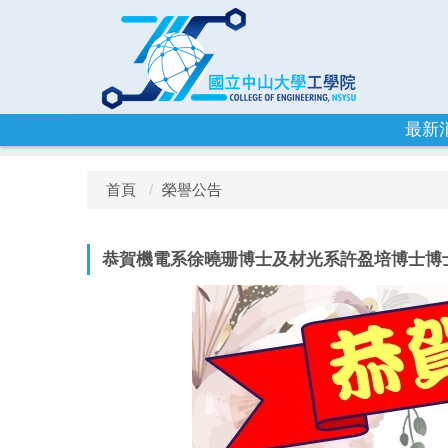
跳
到
主
要
內
容
最新
區
首頁
榮譽公告
恭賀機電系徐曉珊博士及材光系許盈培博士博士