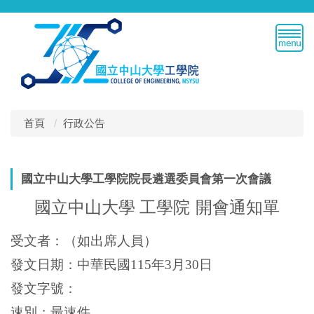
跳
到
主
要
內
容
區
首頁
行政公告
國立中山大學工學院院長遴選委員會第一次會議
國立中山大學 工學院
開會通知單
受文者：（如出席人員）
發文日期：中華民國
115
年
3
月
30
日
發文字號：
速別：最速件