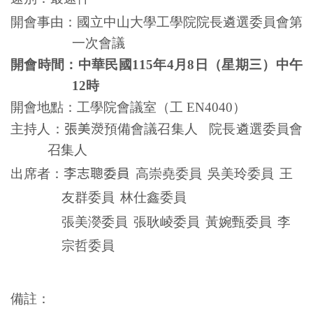
開會事由：國立中山大學工學院院長遴選委員會第
一次會議
開會時間：中華民國
115
年
4
月
8
日（星期
三
）中午
12
時
開會地點：工學院會議室（工
EN4040
）
主持人：
張美濙
預備會議召集人
院長遴選委員會
召集人
出席者：
李志聰委員
高崇堯委員
吳美玲委員
王
友群委員
林仕鑫委員
張美濙委員
張耿崚委員
黃婉甄委員
李
宗哲委員
備註：