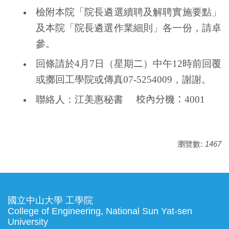
檢附本院「院長遴選續聘及解聘實施要點」
及本院「院長遴選作業細則」各一份，請卓
參。
回條請於4月7日（星期
二
）中午
12
時前回覆
或擲回工學院或傳真07-5254009，謝謝。
聯絡人：江美惠秘書
校內分機：
4001
瀏覽數:
1467
國立中山大學 工學院
College of Engineering, National Sun Yat-sen
University