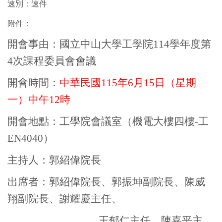
速別：速件
附件：
開會事由：國立中山大學工學院
114
學年度第
4
次課程委員會會議
開會時間：
中華民國
115
年
6
月
15
日（星期
一）中午
12
時
開會地點：工學院會議室（機電大樓四樓
-
工
EN4040
）
主持人：郭紹偉院長
出席者：郭紹偉院長、郭振坤副院長、陳威
翔副院長、謝耀慶主任、
王郁仁主任、陳嘉平主