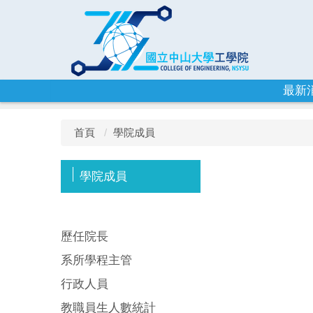
跳
到
主
要
內
容
最新
區
首頁
學院成員
學院成員
歷任院長
系所學程主管
行政人員
教職員生人數統計